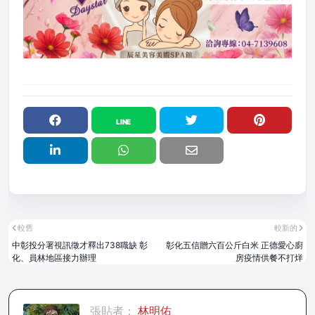
較舊
較新的
中彰投分署視訊徵才釋出738職缺 彰
彰化五信贈六百公斤白米 正德愛心廚
化、員林地區接力辦理
房疫情供餐不打烊
張貼者：
林明佑