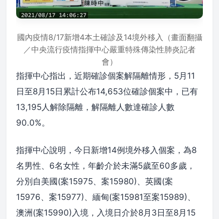
國內疫情8/17新增4本土確診及14境外移入（畫面翻攝
／中央流行疫情指揮中心嚴重特殊傳染性肺炎記者
會）
指揮中心指出，近期確診個案解隔離情形，5月11
日至8月15日累計公布14,653位確診個案中，已有
13,195人解除隔離，解隔離人數達確診人數
90.0%。
指揮中心說明，今日新增14例境外移入個案，為8
名男性、6名女性，年齡介於未滿5歲至60多歲，
分別自美國(案15975、案15980)、英國(案
15976、案15977)、緬甸(案15981至案15989)、
澳洲(案15990)入境，入境日介於8月3日至8月15