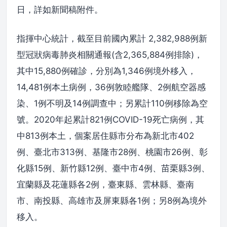
日，詳如新聞稿附件。
指揮中心統計，截至目前國內累計 2,382,988例新
型冠狀病毒肺炎相關通報(含2,365,884例排除)，
其中15,880例確診，分別為1,346例境外移入，
14,481例本土病例，36例敦睦艦隊、2例航空器感
染、1例不明及14例調查中；另累計110例移除為空
號。2020年起累計821例COVID-19死亡病例，其
中813例本土，個案居住縣市分布為新北市402
例、臺北市313例、基隆市28例、桃園市26例、彰
化縣15例、新竹縣12例、臺中市4例、苗栗縣3例、
宜蘭縣及花蓮縣各2例，臺東縣、雲林縣、臺南
市、南投縣、高雄市及屏東縣各1例；另8例為境外
移入。