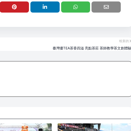
較新的
臺灣優TEA茶香四溢 亮點茶莊 茶師教學茶文創體