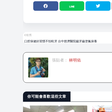
較舊
口腔保健好習慣不怕蛀牙 台中慈濟醫院籲牙齒塗氟保養
張貼者：
林明佑
你可能會喜歡這些文章