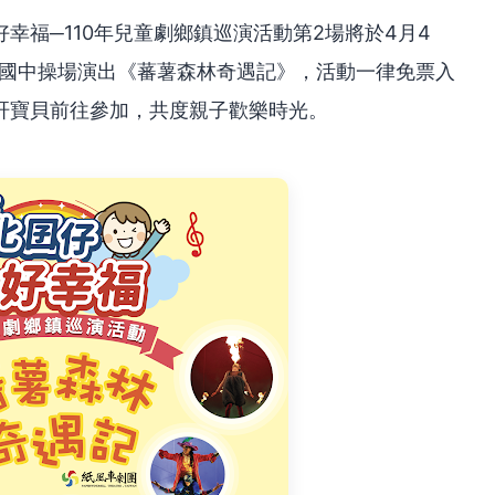
幸福─110年兒童劇鄉鎮巡演活動第2場將於4月4
線西國中操場演出《蕃薯森林奇遇記》，活動一律免票入
肝寶貝前往參加，共度親子歡樂時光。