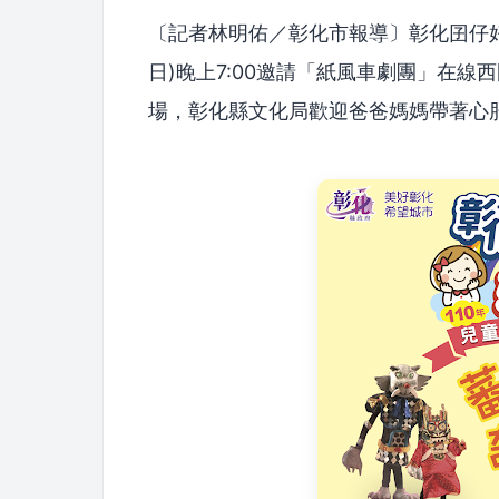
〔記者林明佑／彰化市報導〕彰化囝仔好
日)晚上7:00邀請「紙風車劇團」在
場，彰化縣文化局歡迎爸爸媽媽帶著心