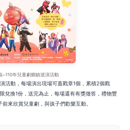
─110年兒童劇鄉鎮巡演活動
巡演活動，每場演出現場可蓋戳章1個，累積2個戳
次限兌換1份，送完為止，每場還有有獎徵答，禮物豐
子前來欣賞兒童劇，與孩子們歡樂互動。