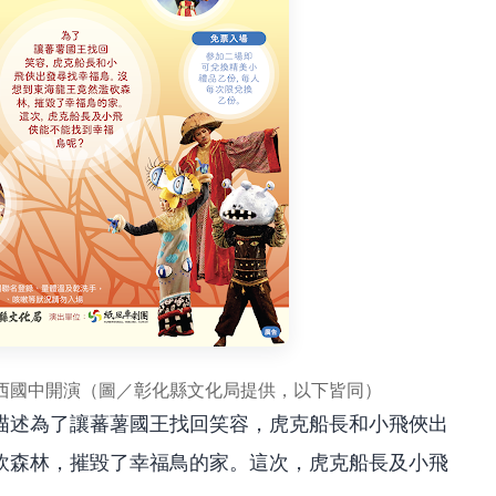
線西國中開演（圖／彰化縣文化局提供，以下皆同）
描述為了讓蕃薯國王找回笑容，虎克船長和小飛俠出
砍森林，摧毀了幸福鳥的家。這次，虎克船長及小飛