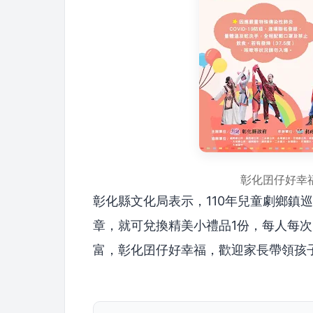
彰化囝仔好幸福
彰化縣文化局表示，110年兒童劇鄉鎮
章，就可兌換精美小禮品1份，每人每
富，彰化囝仔好幸福，歡迎家長帶領孩