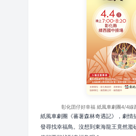
彰化囝仔好幸福 紙風車劇團4/4
紙風車劇團《蕃薯森林奇遇記》，劇情
發尋找幸福鳥。沒想到東海龍王竟然濫