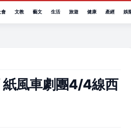
社會
文教
藝文
生活
旅遊
健康
產經
娛
）
 紙風車劇團4/4線西