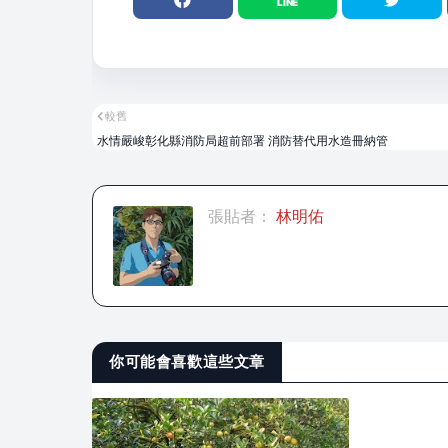
較舊
水情嚴峻彰化縣消防局超前部署 消防替代用水造冊納管
張貼者：
林明佑
你可能會喜歡這些文章