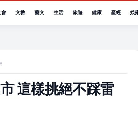
社會
文教
藝文
生活
旅遊
健康
產經
娛
）
開
市 這樣挑絕不踩雷