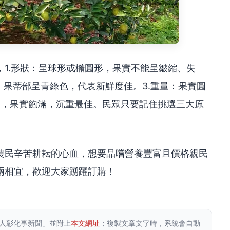
1.形狀：呈球形或橢圓形，果實不能呈皺縮、失
，果蒂部呈青綠色，代表新鮮度佳。3.重量：果實圓
0公克)，果實飽滿，沉重最佳。民眾只要記住挑選三大原
農民辛苦耕耘的心血，想要品嚐營養豐富且價格親民
兩相宜，歡迎大家踴躍訂購！
人彰化事新聞」並附上
本文網址
；複製文章文字時，系統會自動