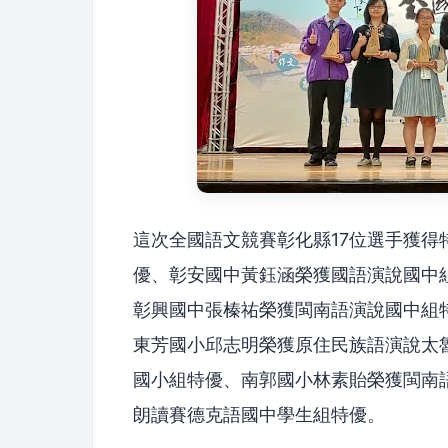
這次全國語文競賽彰化縣17位選手獲
優、彰安國中黃鈺涵榮獲國語演說國中
彰興國中張榛祐榮獲閩南語演說國中組
東芳國小邱志明榮獲原住民族語演說太
國小組特優、南郭國小林素貽榮獲閩南
朗讀賽德克語國中學生組特優。