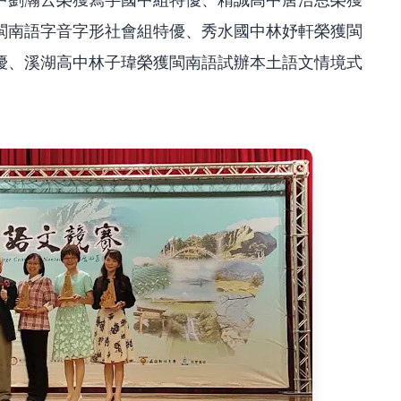
閩南語字音字形社會組特優、秀水國中林妤軒榮獲閩
優、溪湖高中林子瑋榮獲閩南語試辦本土語文情境式