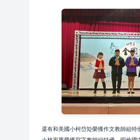
還有和美國小柯岱彣榮獲作文教師組特
小林家男榮獲寫字教師組特優、明倫國