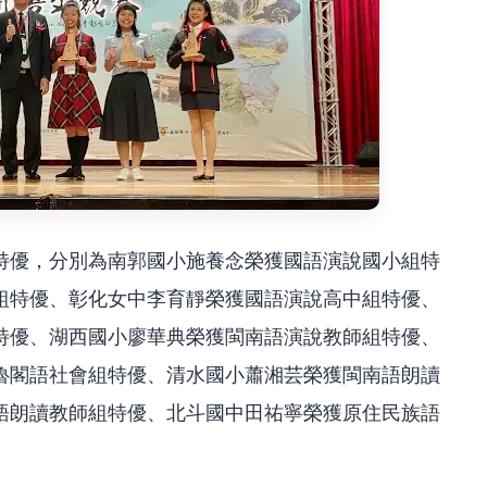
得特優，分別為南郭國小施養念榮獲國語演說國小組特
組特優、彰化女中李育靜榮獲國語演說高中組特優、
特優、湖西國小廖華典榮獲閩南語演說教師組特優、
魯閣語社會組特優、清水國小蕭湘芸榮獲閩南語朗讀
語朗讀教師組特優、北斗國中田祐寧榮獲原住民族語