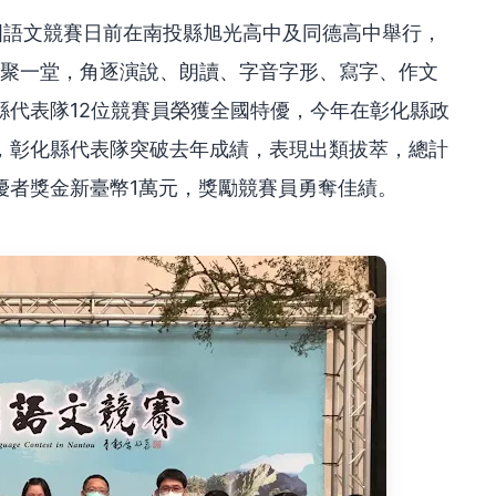
國語文競賽日前在南投縣旭光高中及同德高中舉行，
英齊聚一堂，角逐演說、朗讀、字音字形、寫字、作文
縣代表隊12位競賽員榮獲全國特優，今年在彰化縣政
，彰化縣代表隊突破去年成績，表現出類拔萃，總計
優者獎金新臺幣1萬元，獎勵競賽員勇奪佳績。