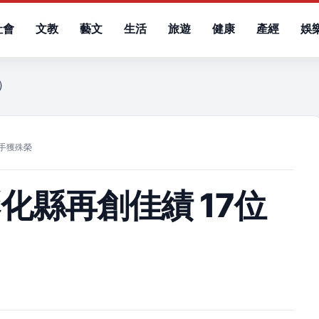
社會
文教
藝文
生活
旅遊
健康
產經
娛
六）
選手獲殊榮
化縣再創佳績 17位