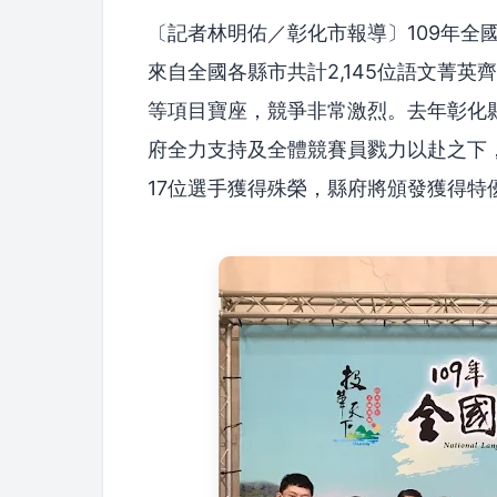
〔記者林明佑／彰化市報導〕109年全
來自全國各縣市共計2,145位語文菁
等項目寶座，競爭非常激烈。去年彰化
府全力支持及全體競賽員戮力以赴之下
17位選手獲得殊榮，縣府將頒發獲得特