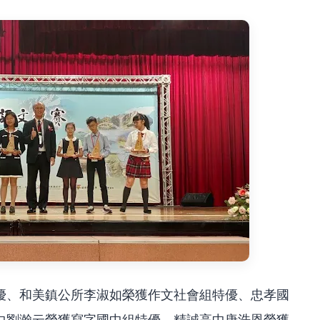
優、和美鎮公所李淑如榮獲作文社會組特優、忠孝國
中劉瀚云榮獲寫字國中組特優、精誠高中唐浩恩榮獲