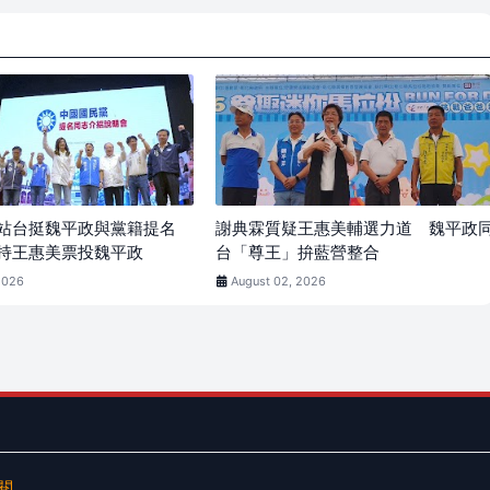
站台挺魏平政與黨籍提名
謝典霖質疑王惠美輔選力道 魏平政
持王惠美票投魏平政
台「尊王」拚藍營整合
2026
August 02, 2026
訂閱