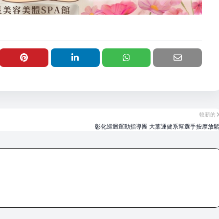
較新的
彰化巡迴運動指導團 大葉運健系幫選手按摩放