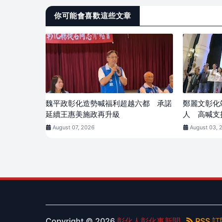
你可能會喜歡這些文章
魏平政彰化造勢喊福利超越六都 承諾
鄭麗文彰化
延續王惠美施政再升級
人 高喊支
August 07, 2026
August 03, 
Copyright ©
2026
彰化人彰化事新聞
RSS 