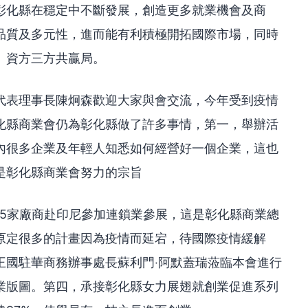
彰化縣在穩定中不斷發展，創造更多就業機會及商
品質及多元性，進而能有利積極開拓國際市場，同時
、資方三方共贏局。
代表理事長陳炯森歡迎大家與會交流，今年受到疫情
化縣商業會仍為彰化縣做了許多事情，第一，舉辦活
內很多企業及年輕人知悉如何經營好一個企業，這也
是彰化縣商業會努力的宗旨
15家廠商赴印尼參加連鎖業參展，這是彰化縣商業總
原定很多的計畫因為疫情而延宕，待國際疫情緩解
王國駐華商務辦事處長蘇利門‧阿默蓋瑞蒞臨本會進行
業版圖。第四，承接彰化縣女力展翅就創業促進系列