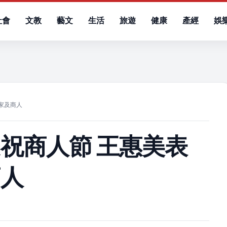
社會
文教
藝文
生活
旅遊
健康
產經
娛
）
家及商人
祝商人節 王惠美表
商人