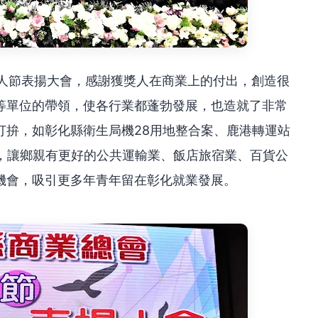
商人節表揚大會，感謝獲獎人在商業上的付出，創造很
等單位的帶領，使各行業都蓬勃發展，也造就了非常
打拚，如彰化縣衛生局機28用地整合案、鹿港轉運站
化，讓鄉親有更好的公共運輸業、飯店旅宿業、百貨公
機會，吸引更多年青年留在彰化就業發展。