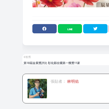
較舊
第18屆金展獎評比 彰化縣全國第一獲獎11家
張貼者：
林明佑