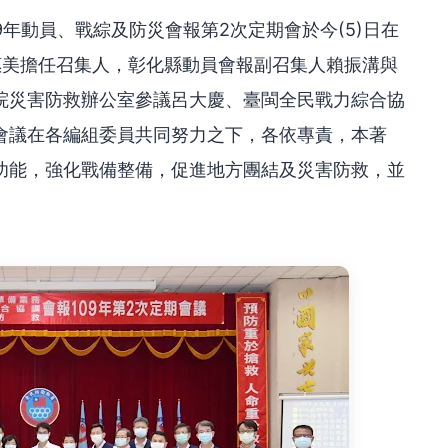
9年動員、戰綜及防災會報第2次定期會於今(5)日在
惠美擔任召集人，彰化縣動員會報副召集人賴振溝與
院災害防救辦公室參議呂大慶、臺閩全民戰力綜合協
會議在各編組委員共同努力之下，各依專責，本著
功能，強化戰備整備，促進地方團結及災害防救，並