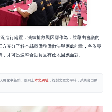
狀況進行處置，演練搶救與因應作為，並藉由會議的
三方充分了解本縣戰備整備做法與應處能量，各依專
時，才可迅速整合動員且有效地因應面對。
人彰化事新聞」並附上
本文網址
；複製文章文字時，系統會自動