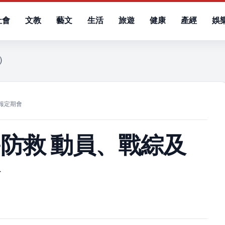
社會
文教
藝文
生活
旅遊
健康
產經
娛
一）
報定期會
防救 動員、戰綜及
會