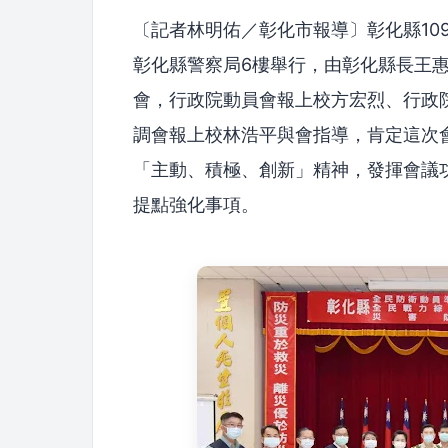
〔記者林明佑／彰化市報導〕彰化縣10
彰化縣警察局6樓舉行，由彰化縣長王
會，行政院動員會報上校方宏烈、行政
調會報上校林浩平與會指導，肯定這次
「主動、積極、創新」精神，發揮會議
提點強化事項。