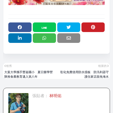
較舊
較新的
大葉大學攜手豐崙國小 夏日樂學營
彰化免費借用防水擋板 防汛利器守
隊推食農教育邁入第八年
護住家店面免淹水
張貼者：
林明佑