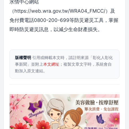
水情中心網站
（https://web.wra.gov.tw/WRA04_FMCC/）及
免付費電話0800-200-699等防災避災工具，掌握
即時防災避災訊息，以減少生命財產損失。
版權聲明
引用或轉載本文時，請註明來源「彰化人彰化
事新聞」並附上
本文網址
；複製文章文字時，系統會自
動加入原文連結。