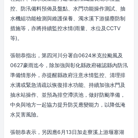
控、防汛備料預佈及盤點、水門功能操作測試、抽
水機組功能檢測與維護保養、濁水溪下游揚塵防制
措施等，亦將持續監控水情(雨量、水位及CCTV
等)。
張朝恭指出，第四河川分署自0624米克拉颱風及
0627豪雨迄今，除加強與彰化縣政府確認縣內防汛
準備情形外，亦提醒縣政府注意水情監控、清理排
水溝或緊急清疏以恢復排水功能、持續加強水門及
抽水站操作、並預為排空滯洪池，做好防颱準備，
中央與地方一起協力提升防災應變能力，以降低淹
水災害風險。
張朝恭表示，另因應6月13日加走寮溪上游堰塞湖