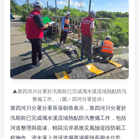
▲第四河川分署於汛期前已完成濁水溪流域熱點防汛
整備工作。（圖／四河分署提供）
第四河川分署分署長張朝恭表示，第四河川分署於
汛期前已完成濁水溪流域熱點防汛整備工作，包括
河道整理與疏濬、轄區沿岸易致災風險堤段防範工
程施作、清水溪上游河道堰塞湖風險長期水位監