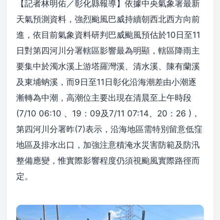
【記者林明佑／彰化縣報導】依據中央氣象署最新
天氣預測資料，強烈颱風巴威持續朝西北西方向前
進，依目前氣象資料研判巴威颱風預估於10日至11
日對第四河川分署轄區影響最為明顯，轄區降雨主
要集中於濁水溪上游塔羅灣溪、清水溪、陳有蘭溪
及東埔蚋溪，而9日至11日彰化沿海潮差由小潮逐
漸轉為中潮，高潮位主要出現在清晨至上午時段
(7/10 06:10 、19：09及7/11 07:14、20：26 )，
第四河川分署昨(7)表示，沿海地區需特別留意低窪
地區及排水出口，加強注意積淹水災害防範及防汛
整備應變，惟實際影響程度仍須視颱風實際路徑而
定。