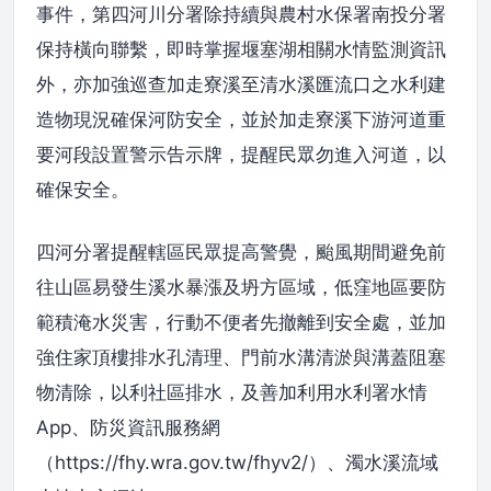
事件，第四河川分署除持續與農村水保署南投分署
保持橫向聯繫，即時掌握堰塞湖相關水情監測資訊
外，亦加強巡查加走寮溪至清水溪匯流口之水利建
造物現況確保河防安全，並於加走寮溪下游河道重
要河段設置警示告示牌，提醒民眾勿進入河道，以
確保安全。
四河分署提醒轄區民眾提高警覺，颱風期間避免前
往山區易發生溪水暴漲及坍方區域，低窪地區要防
範積淹水災害，行動不便者先撤離到安全處，並加
強住家頂樓排水孔清理、門前水溝清淤與溝蓋阻塞
物清除，以利社區排水，及善加利用水利署水情
App、防災資訊服務網
（https://fhy.wra.gov.tw/fhyv2/）、濁水溪流域