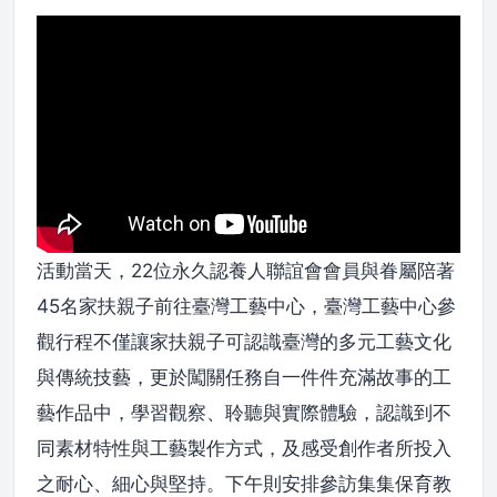
活動當天，22位永久認養人聯誼會會員與眷屬陪著
45名家扶親子前往臺灣工藝中心，臺灣工藝中心參
觀行程不僅讓家扶親子可認識臺灣的多元工藝文化
與傳統技藝，更於闖關任務自一件件充滿故事的工
藝作品中，學習觀察、聆聽與實際體驗，認識到不
同素材特性與工藝製作方式，及感受創作者所投入
之耐心、細心與堅持。下午則安排參訪集集保育教