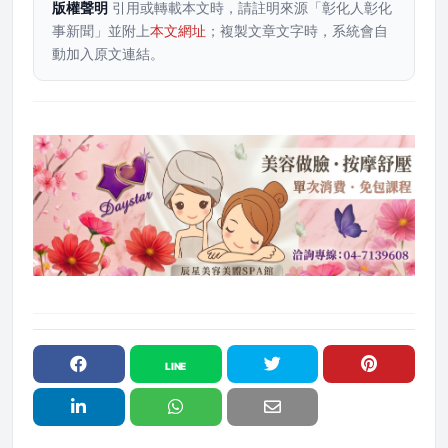
版權聲明
引用或轉載本文時，請註明來源「彰化人彰化
事新聞」並附上
本文網址
；複製文章文字時，系統會自
動加入原文連結。