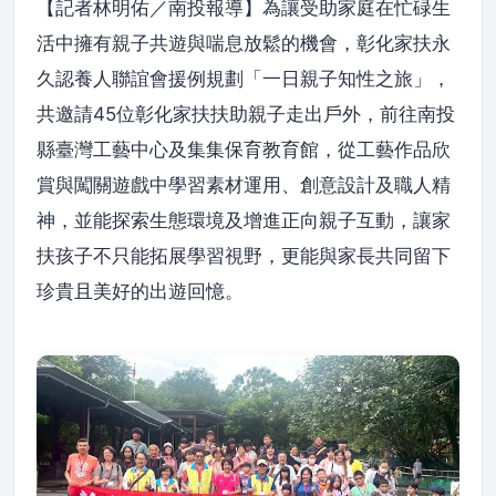
【記者林明佑／南投報導】為讓受助家庭在忙碌生
活中擁有親子共遊與喘息放鬆的機會，彰化家扶永
久認養人聯誼會援例規劃「一日親子知性之旅」，
共邀請45位彰化家扶扶助親子走出戶外，前往南投
縣臺灣工藝中心及集集保育教育館，從工藝作品欣
賞與闖關遊戲中學習素材運用、創意設計及職人精
神，並能探索生態環境及增進正向親子互動，讓家
扶孩子不只能拓展學習視野，更能與家長共同留下
珍貴且美好的出遊回憶。