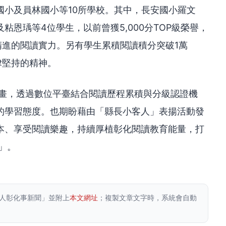
國小及員林國小等10所學校。其中，長安國小羅文
恩瑀等4位學生，以前曾獲5,000分TOP級榮譽，
續精進的閱讀實力。另有學生累積閱讀積分突破1萬
律堅持的精神。
計畫，透過數位平臺結合閱讀歷程累積與分級認證機
的學習態度。也期盼藉由「縣長小客人」表揚活動發
本、享受閱讀樂趣，持續厚植彰化閱讀教育能量，打
」。
人彰化事新聞」並附上
本文網址
；複製文章文字時，系統會自動