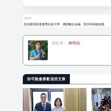
較舊
彰化郵局前進鹿秀社區大學 傳授數位金融、防詐與保險知識
張貼者：
林明佑
你可能會喜歡這些文章