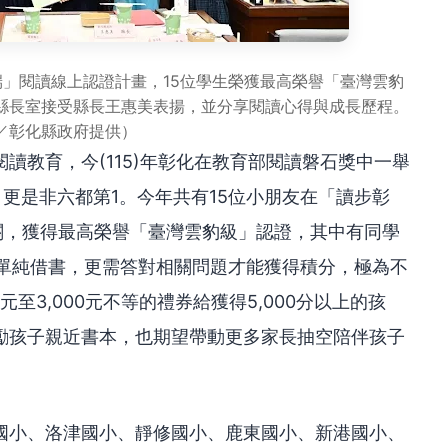
端」閱讀線上認證計畫，15位學生榮獲最高榮譽「臺灣雲豹
縣長室接受縣長王惠美表揚，並分享閱讀心得與成長歷程。
／彰化縣政府提供）
讀教育，今(115)年彰化在教育部閱讀磐石獎中一舉
、更是非六都第1。今年共有15位小朋友在「讀步彰
大關，獲得最高榮譽「臺灣雲豹級」認證，其中有同學
僅是單純借書，更需答對相關問題才能獲得積分，極為不
元至3,000元不等的禮券給獲得5,000分以上的孩
勵孩子親近書本，也期望帶動更多家長抽空陪伴孩子
國小、洛津國小、靜修國小、鹿東國小、新港國小、