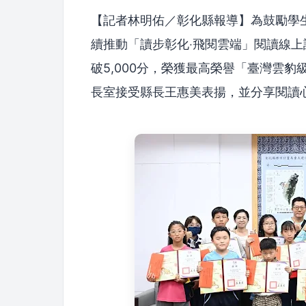
【記者林明佑／彰化縣報導】為鼓勵學
續推動「讀步彰化‧飛閱雲端」閱讀線上
破5,000分，榮獲最高榮譽「臺灣雲
長室接受縣長王惠美表揚，並分享閱讀