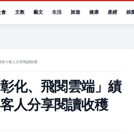
社會
文教
藝文
生活
旅遊
健康
產經
娛
）
縣長小客人分享閱讀收穫
步彰化、飛閱雲端」績
小客人分享閱讀收穫