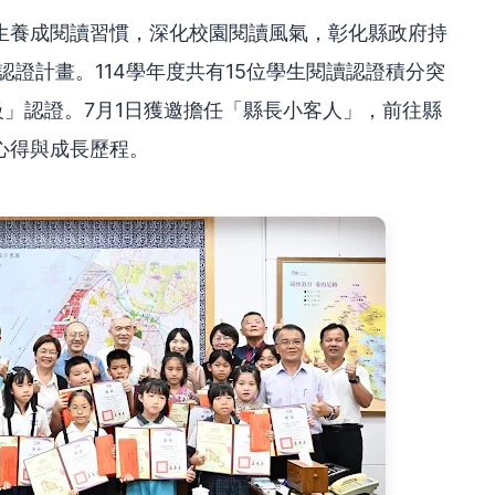
生養成閱讀習慣，深化校園閱讀風氣，彰化縣政府持
認證計畫。114學年度共有15位學生閱讀認證積分突
豹級」認證。7月1日獲邀擔任「縣長小客人」，前往縣
心得與成長歷程。