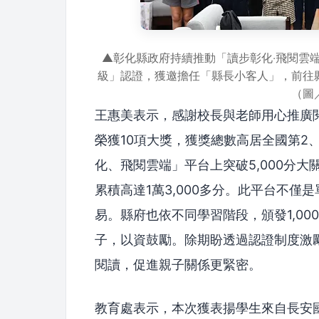
▲彰化縣政府持續推動「讀步彰化‧飛閱雲
級」認證，獲邀擔任「縣長小客人」，前往
（圖
王惠美表示，感謝校長與老師用心推廣閱
榮獲10項大獎，獲獎總數高居全國第2
化、飛閱雲端」平台上突破5,000分
累積高達1萬3,000多分。此平台不
易。縣府也依不同學習階段，頒發1,000
子，以資鼓勵。除期盼透過認證制度激
閱讀，促進親子關係更緊密。
教育處表示，本次獲表揚學生來自長安