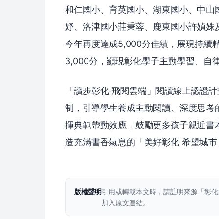
和仁國小、育英國小、湖東國小、中山
妤、洛津國小莊秉蓉、鹿東國小許媜姝及粘
今年再度達成5,000分佳績，展現持
3,000分，顯現彰化學子主動學習、自
「讀步彰化‧飛閱雲端」閱讀線上認證
制，引導學生養成主動閱讀、深度思考
揮典範帶動效應，鼓勵更多孩子親近書
造充滿書香氣息的「美好彰化 希望城市
版權聲明
引用或轉載本文時，請註明來源「彰化
加入原文連結。