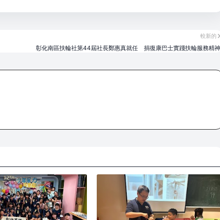
較新的
彰化南區扶輪社第44屆社長鄭惠真就任 捐復康巴士實踐扶輪服務精