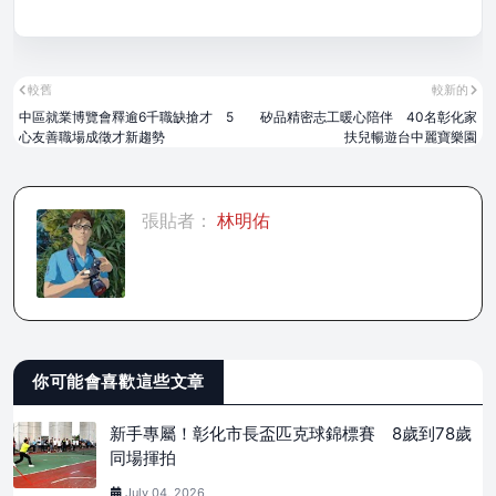
較舊
較新的
中區就業博覽會釋逾6千職缺搶才 5
矽品精密志工暖心陪伴 40名彰化家
心友善職場成徵才新趨勢
扶兒暢遊台中麗寶樂園
張貼者：
林明佑
你可能會喜歡這些文章
新手專屬！彰化市長盃匹克球錦標賽 8歲到78歲
同場揮拍
July 04, 2026