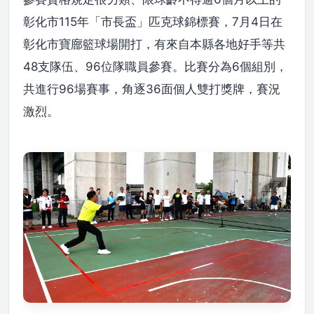
彰化市115年「市長盃」匹克球錦標賽，7月4日在
彰化市寶廍籃球場開打，有來自本縣各地好手等共
48支隊伍、96位隊職員參賽。比賽分為6個組別，
共進行96場賽事，角逐36面個人雙打獎牌，賽況
激烈。