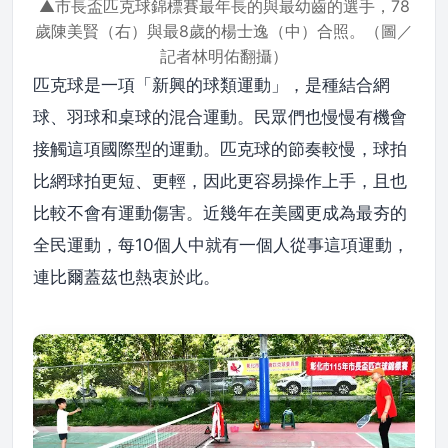
▲市長盃匹克球錦標賽最年長的與最幼齒的選手，78
歲陳美賢（右）與最8歲的楊士逸（中）合照。（圖／
記者林明佑翻攝）
匹克球是一項「新興的球類運動」，是種結合網
球、羽球和桌球的混合運動。民眾們也慢慢有機會
接觸這項國際型的運動。匹克球的節奏較慢，球拍
比網球拍更短、更輕，因此更容易操作上手，且也
比較不會有運動傷害。近幾年在美國更成為最夯的
全民運動，每10個人中就有一個人從事這項運動，
連比爾蓋茲也熱衷於此。