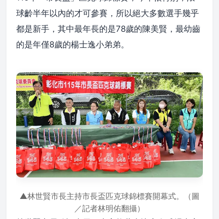
球齡半年以內的才可參賽，所以絕大多數選手幾乎
都是新手，其中最年長的是78歲的陳美賢，最幼齒
的是年僅8歲的楊士逸小弟弟。
▲林世賢市長主持市長盃匹克球錦標賽開幕式。（圖
／記者林明佑翻攝）