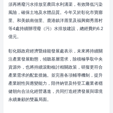
須再將廢污水排放至農田水利溝渠，有效降低污染
風險，確保土地及水體品質。今年又於彰化市寶廍
里、和美鎮南佃里、鹿港鎮洋厝里及福興鄉秀厝村
等4處持續辦理廢（污）水排放建設，總經費約6.2
億元。
彰化縣政府經濟暨綠能發展處表示，未來將持續關
注產業發展動態，傾聽基層需求，除積極爭取中央
資源外，也將持續滾動檢討相關政策，研擬更符合
產業需求的配套措施。並完善各項輔導機制，提升
產業韌性與應變能力，陪伴納管及特登工廠業者穩
健朝向合法化經營邁進，共同打造經濟發展與環境
永續兼顧的雙贏局面。