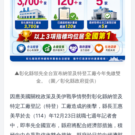
▲彰化縣領先全台宣布納管及特登工廠今年免繳雙
金。（圖／彰化縣政府提供）
因應美國關稅政策及美伊戰爭情勢對彰化縣納管及
特定工廠登記（特登）工廠造成的衝擊，縣長王惠
美早於去（114）年12月23日就職七週年記者會
中，即率先全國宣布，縣府將配合經濟部措施，積
極向中央爭取停收雙金措施。縣府於日前向經濟部