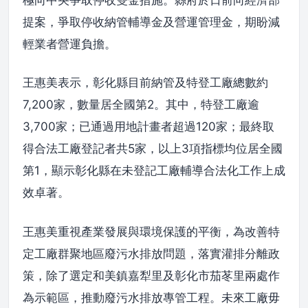
提案，爭取停收納管輔導金及營運管理金，期盼減
輕業者營運負擔。
王惠美表示，彰化縣目前納管及特登工廠總數約
7,200家，數量居全國第2。其中，特登工廠逾
3,700家；已通過用地計畫者超過120家；最終取
得合法工廠登記者共5家，以上3項指標均位居全國
第1，顯示彰化縣在未登記工廠輔導合法化工作上成
效卓著。
王惠美重視產業發展與環境保護的平衡，為改善特
定工廠群聚地區廢污水排放問題，落實灌排分離政
策，除了選定和美鎮嘉犁里及彰化市茄苳里兩處作
為示範區，推動廢污水排放專管工程。未來工廠毋