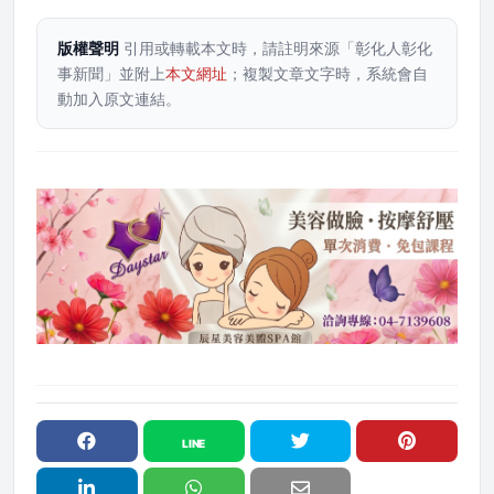
版權聲明
引用或轉載本文時，請註明來源「彰化人彰化
事新聞」並附上
本文網址
；複製文章文字時，系統會自
動加入原文連結。