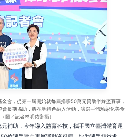
基金會，從第一屆開始就每屆捐贈50萬元贊助半線盃賽事，
好協會長期協助，將在地特色融入活動，讓選手體驗彰化美食
。（圖／記者林明佑翻攝）
萬元補助，今年導入體育科技，攜手國立臺灣體育運
350位選手建立專屬運動資料庫，協助選手精益求