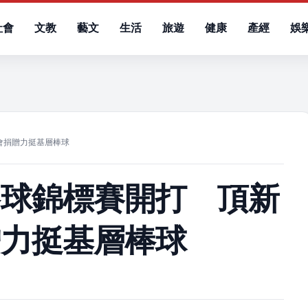
社會
文教
藝文
生活
旅遊
健康
產經
娛
）
會捐贈力挺基層棒球
棒球錦標賽開打 頂新
贈力挺基層棒球