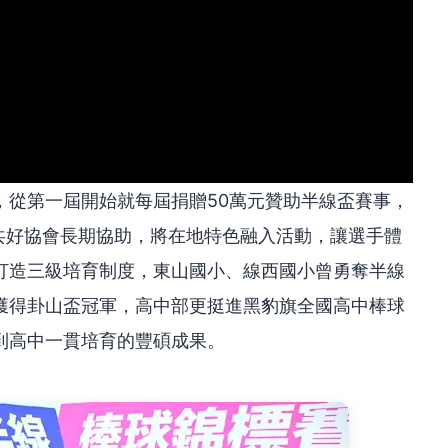
，從第一屆開始就每屆捐贈50萬元贊助半線盃賽事，
共好協會長期協助，將在地特色融入活動，讓選手體
打造三級培育制度，東山國小、線西國小曾勇奪半線
獲得卦山盃冠軍，高中部更挺進黑豹旗全國高中棒球
到高中一貫培育的豐碩成果。