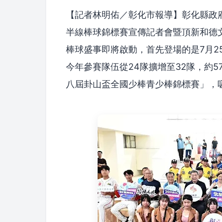
【記者林明佑／彰化市報導】彰化縣政府
半線棒球錦標賽宣傳記者會暨頂新和德
棒球盛事即將啟動，首先登場的是7月2
今年參賽隊伍從24隊擴增至32隊，約57
八屆卦山盃全國少棒青少棒錦標賽」，吸引