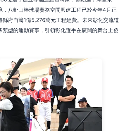
境，八卦山棒球場賽務空間興建工程已於今年4月正
縣府自籌1億5,276萬元工程經費。未來彰化交流道
多類型的運動賽事，引領彰化選手在廣闊的舞台上發