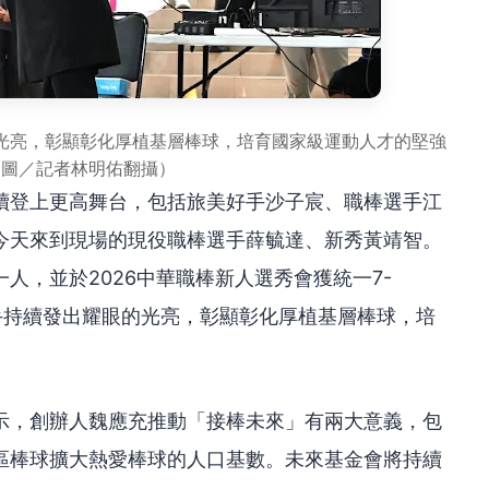
光亮，彰顯彰化厚植基層棒球，培育國家級運動人才的堅強
（圖／記者林明佑翻攝）
續登上更高舞台，包括旅美好手沙子宸、職棒選手江
今天來到現場的現役職棒選手薛毓達、新秀黃靖智。
人，並於2026中華職棒新人選秀會獲統一7-
選手持續發出耀眼的光亮，彰顯彰化厚植基層棒球，培
示，創辦人魏應充推動「接棒未來」有兩大意義，包
區棒球擴大熱愛棒球的人口基數。未來基金會將持續