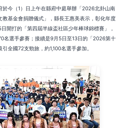
於今（1）日上午在縣府中庭舉辦「2026北卦山南
文教基金會捐贈儀式」，縣長王惠美表示，彰化年度
5日開打的「第四屆半線盃社區少年棒球錦標賽」，
0名選手參賽；接續是9月5日至13日的「2026第十
全國72支勁旅，約1,100名選手參加。