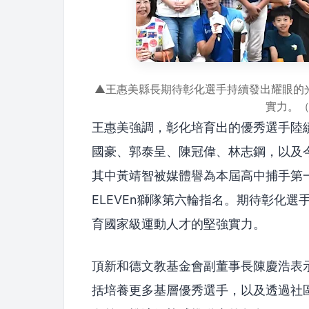
▲王惠美縣長期待彰化選手持續發出耀眼的
實力。
王惠美強調，彰化培育出的優秀選手陸
國豪、郭泰呈、陳冠偉、林志鋼，以及
其中黃靖智被媒體譽為本屆高中捕手第一
ELEVEn獅隊第六輪指名。期待彰化
育國家級運動人才的堅強實力。
頂新和德文教基金會副董事長陳慶浩表
括培養更多基層優秀選手，以及透過社