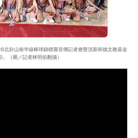
26北卦山南半線棒球錦標賽宣傳記者會暨頂新和德文教基金
影。（圖／記者林明佑翻攝）