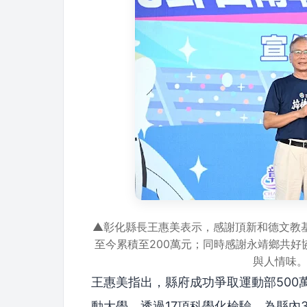
▲彰化縣長王惠美表示，感謝頂新和德文教
至今累積至200萬元；同時感謝永靖鄉共
與人情味
王惠美指出，縣府成功爭取運動部500
動大學，透過17項科學化檢驗，為縣內