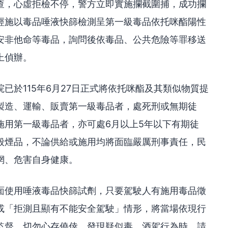
查，心虛拒檢不停，警方立即實施攔截圍捕，成功攔
經施以毒品唾液快篩檢測呈第一級毒品依托咪酯陽性
安非他命等毒品，詢問後依毒品、公共危險等罪移送
上偵辦。
已於115年6月27日正式將依托咪酯及其類似物質提
製造、運輸、販賣第一級毒品者，處死刑或無期徒
施用第一級毒品者，亦可處6月以上5年以下有期徒
般煙品，不論供給或施用均將面臨嚴厲刑事責任，民
網、危害自身健康。
面使用唾液毒品快篩試劑，只要駕駛人有施用毒品徵
或「拒測且顯有不能安全駕駛」情形，將當場依現行
監督，切勿心存僥倖，發現疑似毒、酒駕行為時，請