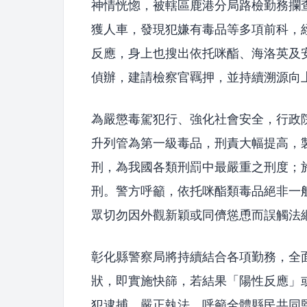
神情恍惚，被轄區鹿港分局路檢勤務攔
獲人車，發現犯嫌有毒品等多項前科，
反應，身上也搜出依托咪酯、海洛英及
偵辦，建請檢察官羈押，並持續溯源向
為嚴懲毒駕犯行、強化社會安全，行政院
升列管為第一級毒品，刑責大幅提高，
刑，為我國各類刑罰中最嚴重之刑度；
刑。警方呼籲，依托咪酯類毒品絕非一
眾切勿因外觀新穎或同儕慫恿而誤觸法
彰化縣警察局將持續結合各項勤務，全
狀，即實施快篩，若結果「陽性反應」
犯逮捕，嚴正執法。呼籲全體縣民共同