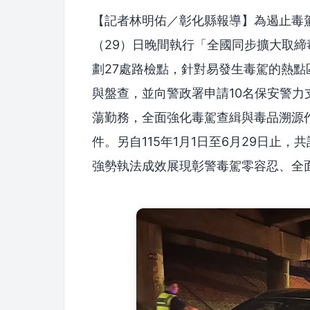
【記者林明佑／彰化縣報導】為遏止毒
（29）日晚間執行「全國同步擴大取締
劃27處路檢點，針對易發生毒駕的熱
與盤查，並向警政署申請10名保安警力
蕩勤務，全面強化毒駕查緝與毒品溯源作
件。另自115年1月1日至6月29日止，共
強勢執法成效展現彰警毒駕零容忍、全