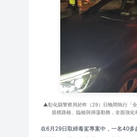
▲彰化縣警察局於昨（29）日晚間執行「
規模路檢、臨檢與掃蕩勤務，全面強化
在6月29日取締毒駕專案中，一名40