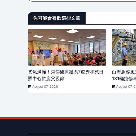
你可能會喜歡這些文章
爸氣滿滿！秀傳醫療體系7處秀和苑日
白海豚颱風
照中心歡慶父親節
131輛搶修
August 07, 2026
August 07, 