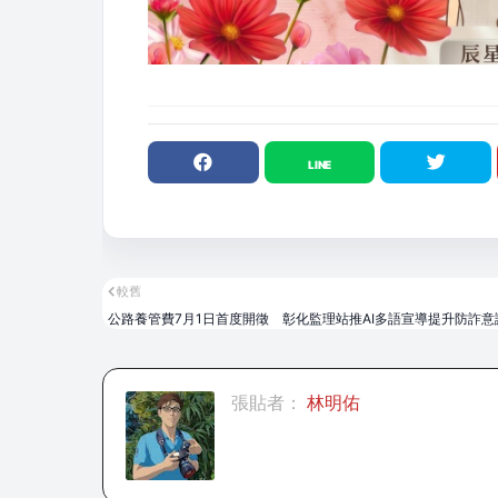
較舊
公路養管費7月1日首度開徵 彰化監理站推AI多語宣導提升防詐意
張貼者：
林明佑