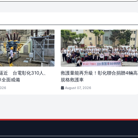
逼近 台電彰化310人、
救護量能再升級！彰化聯合捐贈4輛高
車全面戒備
規格救護車
2026
August 07, 2026