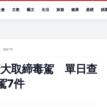
社會
文教
藝文
生活
旅遊
健康
產經
娛
）
、酒駕7件
擴大取締毒駕 單日查
駕7件