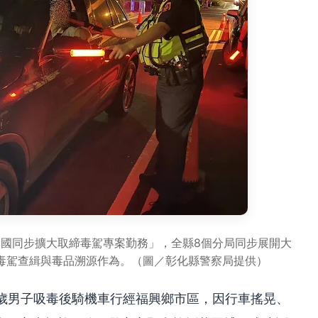
全國同步擴大取締毒駕專案勤務」，全縣8個分局同步展開大
毒駕查緝與毒品溯源作為。（圖／彰化縣警察局提供）
多歲男子吸毒後騎機車行經福興鄉市區，因行車搖晃、