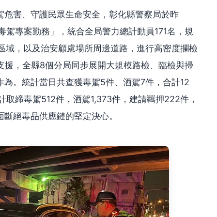
駕危害、守護民眾生命安全，彰化縣警察局於昨
毒駕專案勤務」，統合全局警力總計動員171名，規
點區域，以及治安顧慮場所周邊道路，進行高密度攔檢
支援，全縣8個分局同步展開大規模路檢、臨檢與掃
為。統計當日共查獲毒駕5件、酒駕7件，合計12
計取締毒駕512件，酒駕1,373件，建請羈押222件，
面斷絕毒品供應鏈的堅定決心。