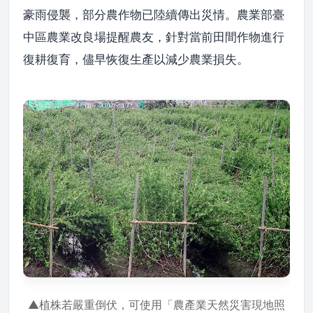
豪雨侵襲，部分農作物已陸續傳出災情。農業部臺
中區農業改良場提醒農友，針對當前田間作物進行
復耕復育，儘早恢復生產以減少農業損失。
▲植株若嚴重倒伏，可使用「農產業天然災害現地照