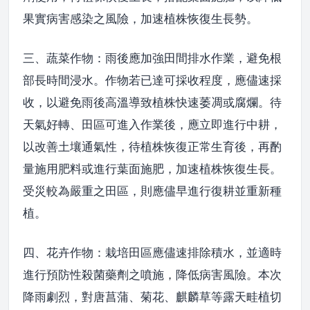
果實病害感染之風險，加速植株恢復生長勢。
三、蔬菜作物：雨後應加強田間排水作業，避免根
部長時間浸水。作物若已達可採收程度，應儘速採
收，以避免雨後高溫導致植株快速萎凋或腐爛。待
天氣好轉、田區可進入作業後，應立即進行中耕，
以改善土壤通氣性，待植株恢復正常生育後，再酌
量施用肥料或進行葉面施肥，加速植株恢復生長。
受災較為嚴重之田區，則應儘早進行復耕並重新種
植。
四、花卉作物：栽培田區應儘速排除積水，並適時
進行預防性殺菌藥劑之噴施，降低病害風險。本次
降雨劇烈，對唐菖蒲、菊花、麒麟草等露天畦植切