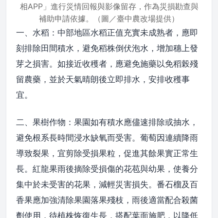
相APP」進行災情回報與影像留存，作為災損勘查與
補助申請依據。（圖／臺中農改場提供）
一、水稻：中部地區水稻正值充實未成熟者，應即
刻排除田間積水，避免稻株倒伏泡水，增加穗上發
芽之損害。如接近收穫者，應避免施藥以免稻榖殘
留農藥，並於天氣晴朗後立即排水，安排收穫事
宜。
二、果樹作物：果園如有積水應儘速排除或抽水，
避免根系長時間浸水缺氧而受害。葡萄因連續降雨
導致裂果，宜剪除受損果粒，促進其餘果實正常生
長。紅龍果雨後摘除受損傷的花苞與幼果，使養分
集中於未受害的花果，減輕災害損失。番石榴及百
香果應加強清除果園落果殘枝，雨後適當配合殺菌
劑使用，待植株恢復生長，搭配葉面施肥，以降低