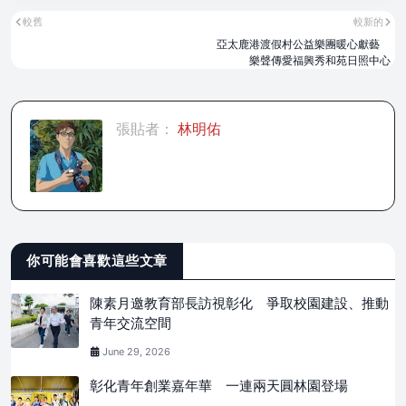
較舊
較新的
亞太鹿港渡假村公益樂團暖心獻藝
樂聲傳愛福興秀和苑日照中心
張貼者：
林明佑
你可能會喜歡這些文章
陳素月邀教育部長訪視彰化 爭取校園建設、推動
青年交流空間
June 29, 2026
彰化青年創業嘉年華 一連兩天圓林園登場