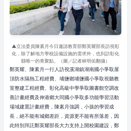
▲立法委員陳素月今日邀請教育部鄭英耀部長訪視彰
化，除了解地方學校設備設施的需求外，也到訪彰化
縣唯一的青聚點。（圖／記者林明佑翻攝）
鄭英耀、陳素月一行人訪視溪湖鎮湖南國小爭取屋
頂防水隔熱工程經費、埔鹽鄉埔鹽國小爭取視聽教
室整建工程經費、彰化高級中學爭取圖書館空調改
善計畫經費及伸港鄉大同國小爭取多功能學習活動
場域建置計畫經費，陳素月強調，小孩的學習成
長，絕不能有城鄉差距，資源更不能有所落差，因
此特別拜託鄭英耀部長大力支持上開校園建設，鄭