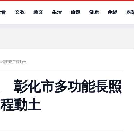
社會
文教
藝文
生活
旅遊
健康
產經
娛
）
大樓新建工程動土
級 彰化市多功能長照
工程動土