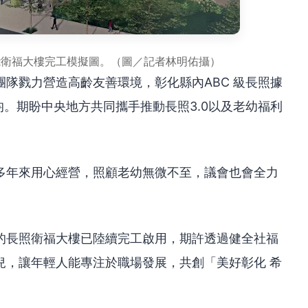
能衛福大樓完工模擬圖。（圖／記者林明佑攝）
隊戮力營造高齡友善環境，彰化縣內ABC 級長照據
均。期盼中央地方共同攜手推動長照3.0以及老幼福利
多年來用心經營，照顧老幼無微不至，議會也會全力
的長照衛福大樓已陸續完工啟用，期許透過健全社福
兒，讓年輕人能專注於職場發展，共創「美好彰化 希