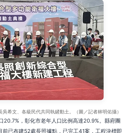
長吳希文、各級民代共同執鏟動土。（圖／記者林明佑攝）
20.7%，彰化市老年人口比例高達20.9%。縣府團
前已布建52處長照據點，已完工41案，工程決標即