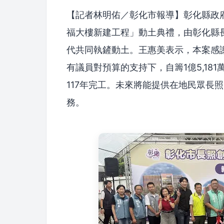
【記者林明佑／彰化市報導】彰化縣政府
福大樓新建工程」動土典禮，由彰化縣
代共同執鏟動土。王惠美表示，本案感謝中
有議員對預算的支持下，自籌1億5,181萬9
117年完工。未來將能提供在地民眾長
務。