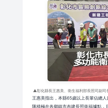
▲彰化縣長王惠美、衛生福利部長照司副司
王惠美指出，本縣65歲以上長輩佔總人口
隊積極在各鄉鎮市布建長照衛福據點，目