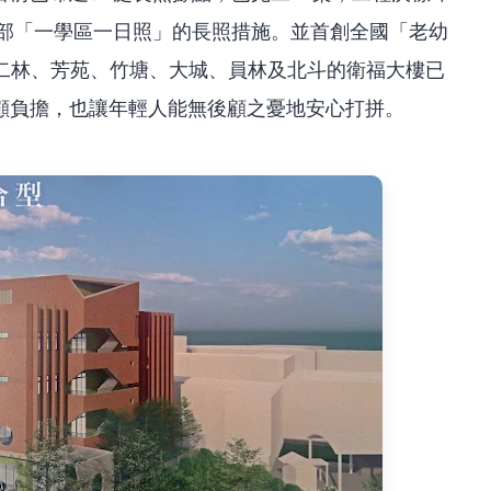
福部「一學區一日照」的長照措施。並首創全國「老幼
中二林、芳苑、竹塘、大城、員林及北斗的衛福大樓已
顧負擔，也讓年輕人能無後顧之憂地安心打拼。