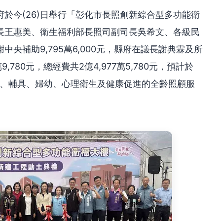
於今(26)日舉行「彰化市長照創新綜合型多功能衛
長王惠美、衛生福利部長照司副司長吳希文、各級民
央補助9,795萬6,000元，縣府在議長謝典霖及所
,780元，總經費共2億4,977萬5,780元，預計於
照、輔具、婦幼、心理衛生及健康促進的全齡照顧服