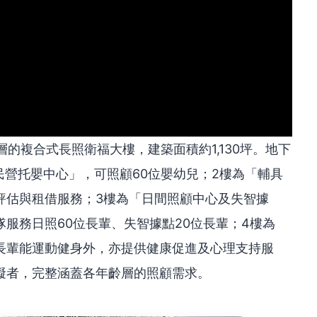
的複合式長照衛福大樓，建築面積約1,130坪。地下
民營托嬰中心」，可照顧60位嬰幼兒；2樓為「輔具
評估與租借服務；3樓為「日間照顧中心及失智據
服務日照60位長輩、失智據點20位長輩；4樓為
長輩能運動健身外，亦提供健康促進及心理支持服
礙者，完整涵蓋各年齡層的照顧需求。