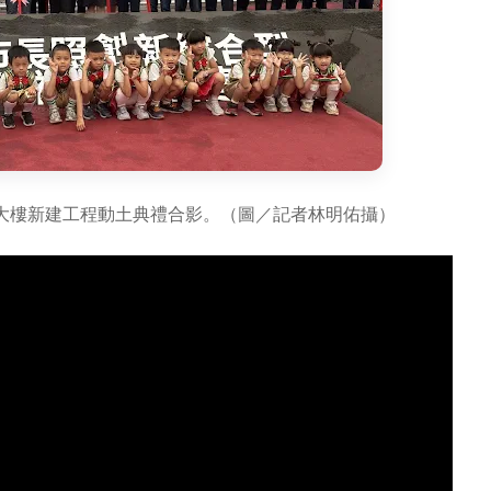
大樓新建工程動土典禮合影。（圖／記者林明佑攝）