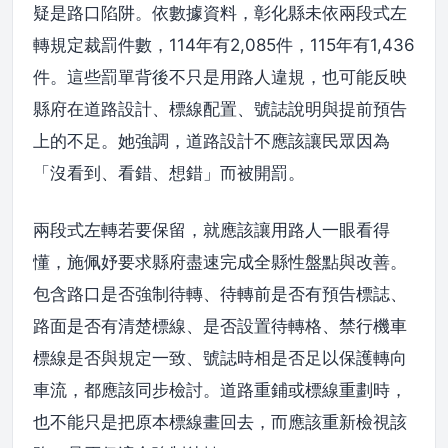
疑是路口陷阱。依數據資料，彰化縣未依兩段式左
轉規定裁罰件數，114年有2,085件，115年有1,436
件。這些罰單背後不只是用路人違規，也可能反映
縣府在道路設計、標線配置、號誌說明與提前預告
上的不足。她強調，道路設計不應該讓民眾因為
「沒看到、看錯、想錯」而被開罰。
兩段式左轉若要保留，就應該讓用路人一眼看得
懂，施佩妤要求縣府盡速完成全縣性盤點與改善。
包含路口是否強制待轉、待轉前是否有預告標誌、
路面是否有清楚標線、是否設置待轉格、禁行機車
標線是否與規定一致、號誌時相是否足以保護轉向
車流，都應該同步檢討。道路重鋪或標線重劃時，
也不能只是把原本標線畫回去，而應該重新檢視該