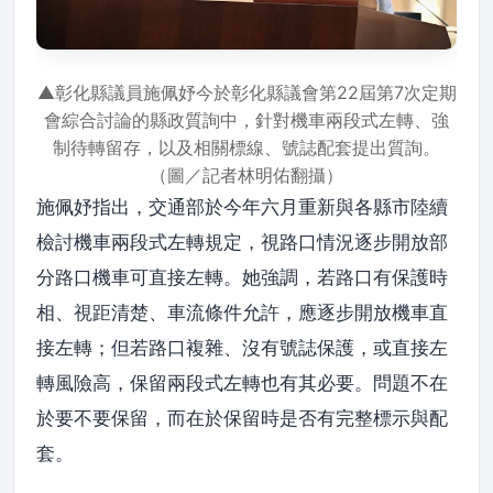
▲彰化縣議員施佩妤今於彰化縣議會第22屆第7次定期
會綜合討論的縣政質詢中，針對機車兩段式左轉、強
制待轉留存，以及相關標線、號誌配套提出質詢。
（圖／記者林明佑翻攝）
施佩妤指出，交通部於今年六月重新與各縣市陸續
檢討機車兩段式左轉規定，視路口情況逐步開放部
分路口機車可直接左轉。她強調，若路口有保護時
相、視距清楚、車流條件允許，應逐步開放機車直
接左轉；但若路口複雜、沒有號誌保護，或直接左
轉風險高，保留兩段式左轉也有其必要。問題不在
於要不要保留，而在於保留時是否有完整標示與配
套。