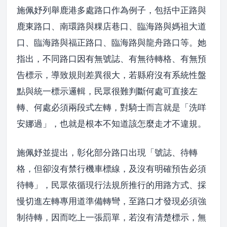
施佩妤列舉鹿港多處路口作為例子，包括中正路與
鹿東路口、南環路與粿店巷口、臨海路與媽祖大道
口、臨海路與福正路口、臨海路與龍舟路口等。她
指出，不同路口因有無號誌、有無待轉格、有無預
告標示，導致規則差異很大，若縣府沒有系統性盤
點與統一標示邏輯，民眾很難判斷何處可直接左
轉、何處必須兩段式左轉，對騎士而言就是「洗咩
安娜過」，也就是根本不知道該怎麼走才不違規。
施佩妤並提出，彰化部分路口出現「號誌、待轉
格，但卻沒有禁行機車標線，及沒有明確預告必須
待轉」，民眾依循現行法規所推行的用路方式、採
慢切進左轉專用道準備轉彎，至路口才發現必須強
制待轉，因而吃上一張罰單，若沒有清楚標示，無