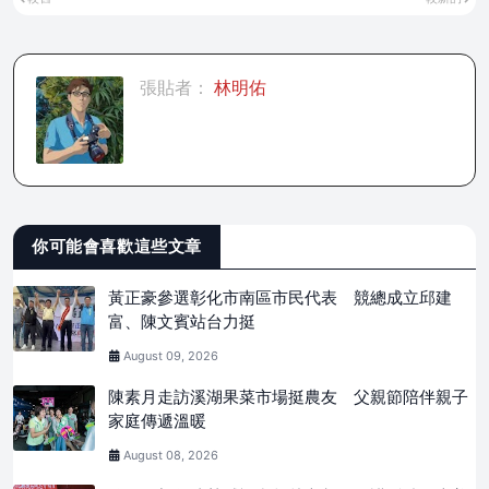
張貼者：
林明佑
你可能會喜歡這些文章
黃正豪參選彰化市南區市民代表 競總成立邱建
富、陳文賓站台力挺
August 09, 2026
陳素月走訪溪湖果菜市場挺農友 父親節陪伴親子
家庭傳遞溫暖
August 08, 2026