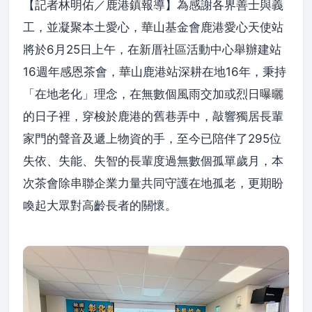
【記者林明佑／鹿港鎮報導】為感謝各界善士與義
工，並凝聚本土愛心，華山基金會鹿港愛心天使站
將於6月25日上午，在新厝社區活動中心舉辦建站
16週年感恩茶會，華山鹿港站深耕在地16年，秉持
「在地老化」理念，在無數個風雨交加或烈日曝曬
的日子裡，穿梭於鹿港的舊巷弄中，敲響獨居長輩
家門的聲音及遞上物資的手，至今已陪伴了295位
失依、失能、失智的長輩度過無數個孤單歲月，本
次茶會除串聯企業力量共同守護在地孤老，更期盼
喚起大眾對高齡長者的關懷。