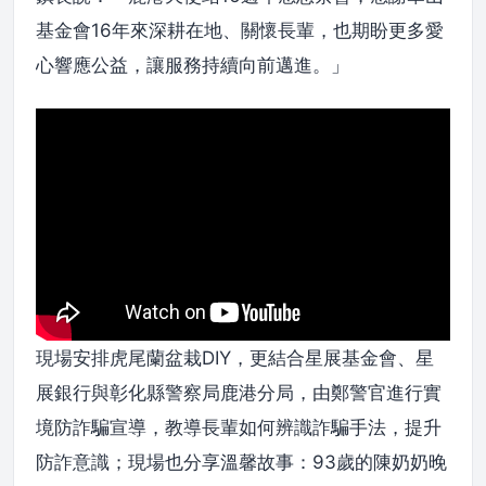
基金會16年來深耕在地、關懷長輩，也期盼更多愛
心響應公益，讓服務持續向前邁進。」
現場安排虎尾蘭盆栽DIY，更結合星展基金會、星
展銀行與彰化縣警察局鹿港分局，由鄭警官進行實
境防詐騙宣導，教導長輩如何辨識詐騙手法，提升
防詐意識；現場也分享溫馨故事：93歲的陳奶奶晚