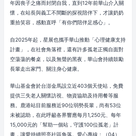
年因喪子之痛而封閉自我，直到12年前華山介入關
懷，在站長與義工不間斷的探視陪伴下，才讓奶奶
重拾笑容，感動直呼「有你們陪伴足感心」。
自2025年起，星展也攜手華山推動「心理健康支持
計畫」，在社會角落裡，還有許多孤老正獨自面對
空蕩蕩的餐桌，以及無聲的黑夜，華山會持續鼓勵
長輩走出家門、關注身心健康。
華山基金會於台澎金馬設立近403個天使站，免費
提供三失老人關懷訪視、物資協助及待用餐等服
務。鹿港站目前服務近90位弱勢長輩，尚有53位
未被認助，在此呼籲各界響應每月1,250元、每年
15,000元的「幫助一個站，守護100位孤老」計
畫，讓愛持續照亮社區角落。愛心專線：（04）