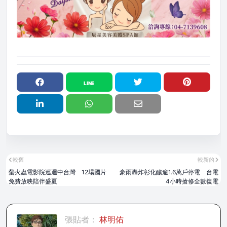
較舊
較新的
螢火蟲電影院巡迴中台灣 12場國片
豪雨轟炸彰化釀逾1.6萬戶停電 台電
免費放映陪伴盛夏
4小時搶修全數復電
張貼者：
林明佑