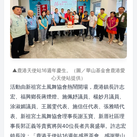
▲鹿港天使站16週年慶生。（圖／華山基金會鹿港愛
心天使站提供）
活動由新祖宮土風舞協會熱鬧開場，鹿港鎮長許志
宏、福興鄉長蔣煙燈、施佩妤議員、楊妙月議員、
涂淑媚議員、王麗雯代表、施信任代表、張雅晴代
表、新祖宮土風舞協會理事長謝玉寶、新厝社區理
事長郭正義等貴賓將與40位長者共襄盛舉。許志宏
鎮長說：「鹿港天使站16週年感恩茶會，感謝華山