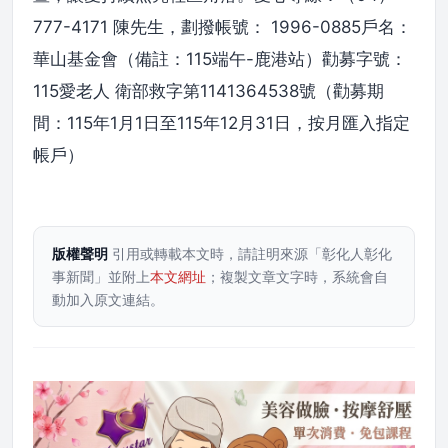
777-4171 陳先生，劃撥帳號： 1996-0885戶名：
華山基金會（備註：115端午-鹿港站）勸募字號：
115愛老人 衛部救字第1141364538號（勸募期
間：115年1月1日至115年12月31日，按月匯入指定
帳戶）
版權聲明
引用或轉載本文時，請註明來源「彰化人彰化
事新聞」並附上
本文網址
；複製文章文字時，系統會自
動加入原文連結。