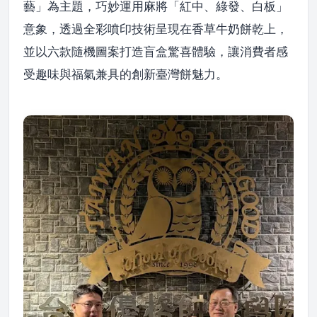
藝」為主題，巧妙運用麻將「紅中、綠發、白板」
意象，透過全彩噴印技術呈現在香草牛奶餅乾上，
並以六款隨機圖案打造盲盒驚喜體驗，讓消費者感
受趣味與福氣兼具的創新臺灣餅魅力。