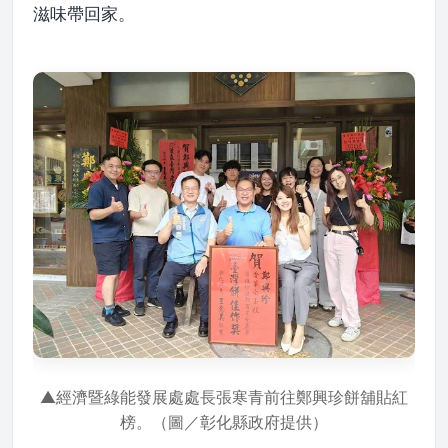
滋味帶回家。
▲經濟暨綠能發展處處長張寒青前往鄭興珍餅舖貼紅
榜。（圖／彰化縣政府提供）