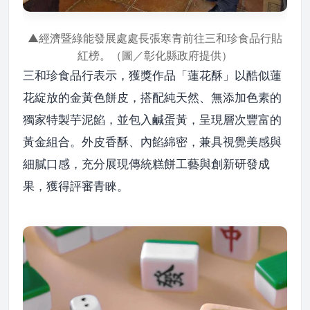
▲經濟暨綠能發展處處長張寒青前往三和珍食品行貼
紅榜。（圖／彰化縣政府提供）
三和珍食品行表示，獲獎作品「蓮花酥」以酷似蓮
花綻放的金黃色餅皮，搭配純天然、無添加色素的
獨家特製芋泥餡，並包入鹹蛋黃，呈現層次豐富的
黃金組合。外皮香酥、內餡綿密，兼具視覺美感與
細膩口感，充分展現傳統糕餅工藝與創新研發成
果，獲得評審青睞。