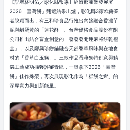
【記者林明佑／彰化縣報導】經濟部商業發展署
2026「臺灣餅」甄選結果出爐，彰化縣3家糕餅業
者脫穎而出，有三和珍食品行推出內餡融合香濃芋
泥與鹹蛋黃的「蓮花酥」、台灣優格食品股份有限
公司推出結合盲盒創意的「發發發開運麻將餅乾禮
盒」，以及鄭興珍餅舖融合天然香草風味與在地食
材的「香草白玉糕」。三款作品憑藉獨特創意與精
湛工藝成功擄獲評審青睞，一舉拿下2026「臺灣
餅」佳作殊榮，再次展現彰化作為「糕餅之鄉」的
深厚實力與創新能量。