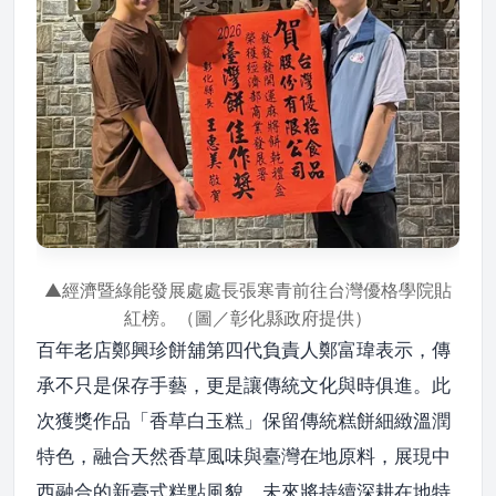
▲經濟暨綠能發展處處長張寒青前往台灣優格學院貼
紅榜。（圖／彰化縣政府提供）
百年老店鄭興珍餅舖第四代負責人鄭富瑋表示，傳
承不只是保存手藝，更是讓傳統文化與時俱進。此
次獲獎作品「香草白玉糕」保留傳統糕餅細緻溫潤
特色，融合天然香草風味與臺灣在地原料，展現中
西融合的新臺式糕點風貌。未來將持續深耕在地特