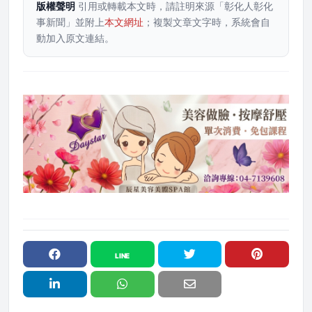
版權聲明
引用或轉載本文時，請註明來源「彰化人彰化
事新聞」並附上
本文網址
；複製文章文字時，系統會自
動加入原文連結。