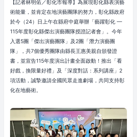
【記者林明佑／彰化市報導】為展現彰化縣表演藝
術能量，並肯定在地演藝團隊的努力，彰化縣政府
於今（24）日上午在縣府中庭舉辦「藝躍彰化 —
115年度彰化縣傑出演藝團隊授證記者會」。今年
入選5團「傑出演藝團隊」及2團「潛力演藝團
隊」，共7個優秀團隊由縣長王惠美親自頒發證
書，並宣告115年度演出計畫全面啟動！推出「看
好戲，換限量好禮」及「深度對話：系列講座」2
項活動，誠摯邀請全國民眾走進劇場，共同支持彰
化在地藝術。