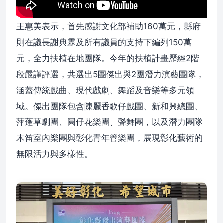
王惠美表示，首先感謝文化部補助160萬元，縣府
則在議長謝典霖及所有議員的支持下編列150萬
元，全力扶植在地團隊。今年的扶植計畫歷經2階
段嚴謹評選，共選出5團傑出與2團潛力演藝團隊，
涵蓋傳統戲曲、現代戲劇、舞蹈及音樂等多元領
域。傑出團隊包含陳麗香歌仔戲團、新和興總團、
萍蓬草劇團、圓仔花樂團、聲舞團，以及潛力團隊
木笛室內樂團與彰化青年管樂團，展現彰化藝術的
無限活力與多樣性。