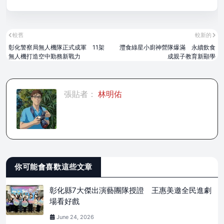
較舊
較新的
彰化警察局無人機隊正式成軍 11架
灃食綠星小廚神營隊爆滿 永續飲食
無人機打造空中勤務新戰力
成親子教育新顯學
張貼者：
林明佑
你可能會喜歡這些文章
彰化縣7大傑出演藝團隊授證 王惠美邀全民進劇
場看好戲
June 24, 2026