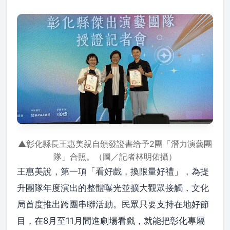
▲彰化縣長王惠美親自頒發證書给予2團「潛力演藝團
隊」合照。（圖／記者林明佑攝）
王惠美說，第一項「看好戲，換限量好禮」，為提
升團隊年度演出的整體曝光並擴大觀眾接觸，文化
局首度推出跨團串聯活動。民眾只要支持在地好節
目，在8月至11月間進劇場看戲，就能把彰化專屬