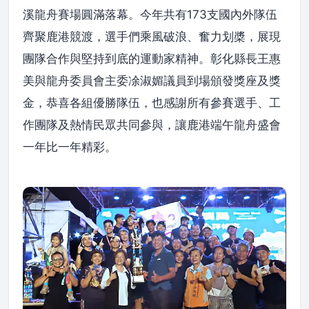
溪龍舟賽場圓滿落幕。今年共有173支國內外隊伍
齊聚鹿港競渡，選手們乘風破浪、奮力划槳，展現
團隊合作與堅持到底的運動家精神。彰化縣長王惠
美與龍舟委員會主委凃淑媚議員到場頒發獎座及獎
金，恭喜各組優勝隊伍，也感謝所有參賽選手、工
作團隊及熱情民眾共同參與，讓鹿港端午龍舟盛會
一年比一年精彩。