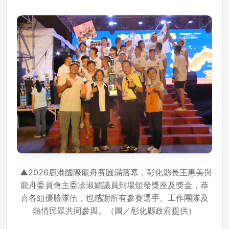
▲2026鹿港國際龍舟賽圓滿落幕，彰化縣長王惠美與
龍舟委員會主委凃淑媚議員到場頒發獎座及獎金，恭
喜各組優勝隊伍，也感謝所有參賽選手、工作團隊及
熱情民眾共同參與。（圖／彰化縣政府提供）