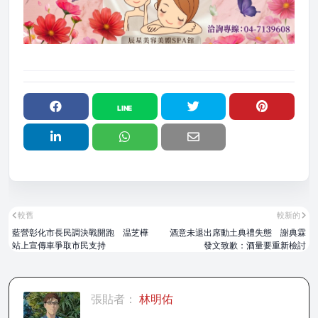
較舊
較新的
藍營彰化市長民調決戰開跑 温芝樺
酒意未退出席動土典禮失態 謝典霖
站上宣傳車爭取市民支持
發文致歉：酒量要重新檢討
張貼者：
林明佑