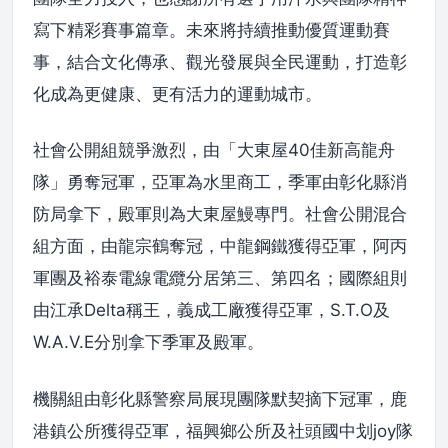
寫下精彩賽事篇章。未來將持續推動優質運動賽
事，結合文化傳承、觀光發展與全民運動，打造彰
化成為更健康、更有活力的運動城市。
社會公開組競爭激烈，由「大東屋40佳新高龍舟
隊」勇奪冠軍，亞軍為水里商工，季軍由彰化縣消
防局拿下，殿軍則為大東屋鰻專門。社會公開混合
組方面，由龍宗鶴奪冠，中龍鋼鐵獲得亞軍，阿丙
軍團及裕泰電線電纜分居第三、第四名；國際組則
由江承Delta稱王，義成工廠獲得亞軍，S.T.O及
W.A.V.E分別拿下季軍及殿軍。
機關組由彰化縣警察局展現團隊默契摘下冠軍，鹿
港鎮公所獲得亞軍，福興鄉公所及社頭國中划joy隊