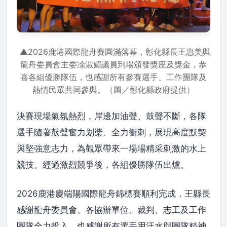
▲2026鹿港國際龍舟賽圓滿落幕，彰化縣長王惠美與
龍舟委員會主委凃淑媚議員到場頒發獎座及獎金，恭
喜各組優勝隊伍，也感謝所有參賽選手、工作團隊及
熱情民眾共同參與。（圖／彰化縣政府提供）
決賽現場氣氛熱烈，岸邊加油聲、鼓聲不斷，各隊
選手隨著鼓聲奮力划槳、全力衝刺，展現高度默契
與堅強意志力，為觀眾帶來一場場精采刺激的水上
競技。經過激烈競爭後，各組優勝隊伍出爐。
2026鹿港慶端陽國際龍舟錦標賽順利完成，王縣長
感謝龍舟委員會、各協辦單位、裁判、志工及工作
團隊全力投入，也感謝所有選手用汗水與團隊精神