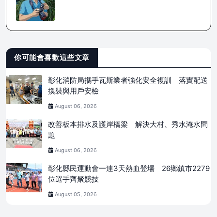
你可能會喜歡這些文章
彰化消防局攜手瓦斯業者強化安全複訓 落實配送
換裝與用戶安檢
August 06, 2026
改善板本排水及護岸橋梁 解決大村、秀水淹水問
題
August 06, 2026
彰化縣民運動會一連3天熱血登場 26鄉鎮市2279
位選手齊聚競技
August 05, 2026