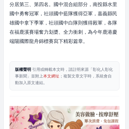
分居第三、第四名。國中混合組部分，南投縣水里
國中勇奪冠軍，社頭國中藍隊獲得亞軍，嘉義縣民
雄國中拿下季軍，社頭國中白隊則獲得殿軍，各隊
在福鹿溪賽場奮力划槳、全力衝刺，為今年鹿港慶
端陽國際龍舟錦標賽寫下精彩篇章。
版權聲明
引用或轉載本文時，請註明來源「彰化人彰化
事新聞」並附上
本文網址
；複製文章文字時，系統會自
動加入原文連結。