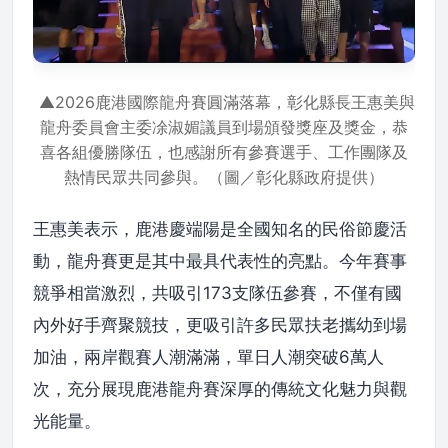
▲2026鹿港國際龍舟賽圓滿落幕，彰化縣長王惠美與
龍舟委員會主委凃淑媚議員到場頒發獎座及獎金，恭
喜各組優勝隊伍，也感謝所有參賽選手、工作團隊及
熱情民眾共同參與。（圖／彰化縣政府提供）
王惠美表示，鹿港慶端陽是全國知名的民俗節慶活
動，龍舟賽更是其中最具代表性的亮點。今年賽事
競爭相當激烈，共吸引173支隊伍參賽，不僅有國
內外好手齊聚競技，更吸引許多民眾扶老攜幼到場
加油，兩岸觀賽人潮滿滿，單日人潮突破6萬人
次，充分展現鹿港龍舟賽深厚的傳統文化魅力與觀
光能量。