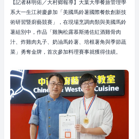
【記者林明佑／大村鄉報導】大葉大學餐旅管理學
系大一生江昶慶參加「美國馬鈴薯國際餐飲創新技
術研習暨廚藝競賽」，在現場烹調肉類與美國馬鈴
薯組別中，作品「雞胸松露慕斯捲佐紅酒雞骨肉
汁、炸雞肉丸子、奶油馬鈴薯、培根薯角與季節蔬
菜」勇奪金牌，首次參加料理賽事就獲得佳績。