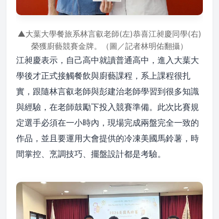
▲大葉大學餐旅系林言叡老師(左)恭喜江昶慶同學(右)
榮獲廚藝競賽金牌。（圖／記者林明佑翻攝）
江昶慶表示，自己高中就讀普通高中，進入大葉大
學後才正式接觸餐飲與廚藝課程，系上課程很扎
實，跟隨林言叡老師與彭建治老師學習到很多知識
與經驗，在老師鼓勵下投入競賽準備。此次比賽規
定選手必須在一小時內，現場完成兩盤完全一致的
作品，並且要運用大會提供的冷凍美國馬鈴薯，時
間掌控、烹調技巧、擺盤設計都是考驗。