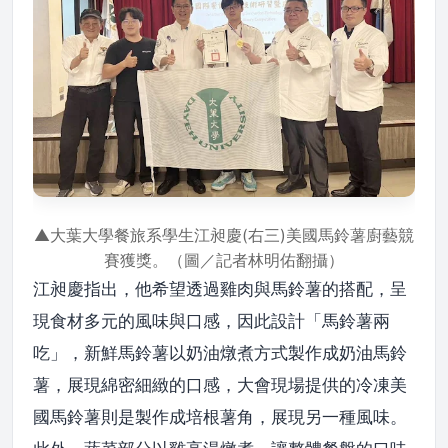
▲大葉大學餐旅系學生江昶慶(右三)美國馬鈴薯廚藝競
賽獲獎。（圖／記者林明佑翻攝）
江昶慶指出，他希望透過雞肉與馬鈴薯的搭配，呈
現食材多元的風味與口感，因此設計「馬鈴薯兩
吃」，新鮮馬鈴薯以奶油燉煮方式製作成奶油馬鈴
薯，展現綿密細緻的口感，大會現場提供的冷凍美
國馬鈴薯則是製作成培根薯角，展現另一種風味。