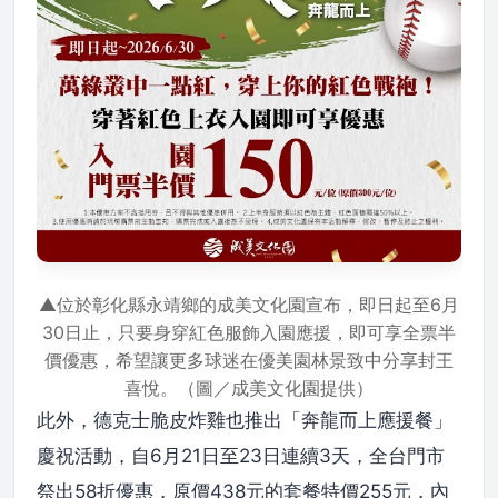
▲位於彰化縣永靖鄉的成美文化園宣布，即日起至6月
30日止，只要身穿紅色服飾入園應援，即可享全票半
價優惠，希望讓更多球迷在優美園林景致中分享封王
喜悅。（圖／成美文化園提供）
此外，德克士脆皮炸雞也推出「奔龍而上應援餐」
慶祝活動，自6月21日至23日連續3天，全台門市
祭出58折優惠，原價438元的套餐特價255元，內