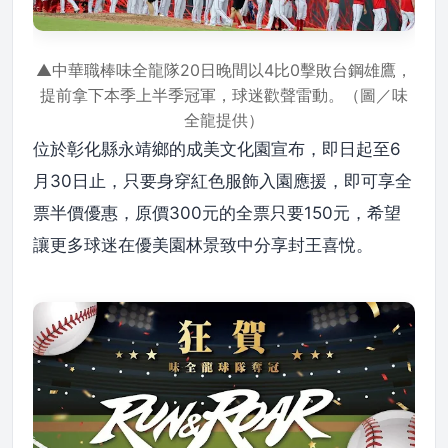
▲中華職棒味全龍隊20日晚間以4比0擊敗台鋼雄鷹，
提前拿下本季上半季冠軍，球迷歡聲雷動。（圖／味
全龍提供）
位於彰化縣永靖鄉的成美文化園宣布，即日起至6
月30日止，只要身穿紅色服飾入園應援，即可享全
票半價優惠，原價300元的全票只要150元，希望
讓更多球迷在優美園林景致中分享封王喜悅。