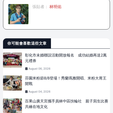
張貼者：
林明佑
你可能會喜歡這些文章
彰化市未婚聯誼活動開放報名 成功結婚再送2萬
元禮券
August 06, 2026
芬園米粉節8/8登場！秀蘭瑪雅開唱、米粉大胃王
開戰
August 04, 2026
百果山廣天宮攜手員林中區扶輪社 親子寫生比賽
共繪在地文化