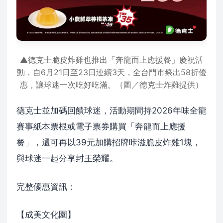
▲德克士脆皮炸雞也推出「奔龍而上應援餐」慶祝活
動，自6月21日至23日連續3天，全台門市祭出58折優
惠，讓球迷一次吃好吃滿。（圖／德克士炸雞提供）
德克士並加碼回饋球迷，活動期間持2026年味全龍
賽事紙本票根或電子票券購買「奔龍而上應援
餐」，還可再以39元加購招牌咔滋脆皮炸雞1塊，
與球迷一起分享封王榮耀。
完整優惠資訊：
【成美文化園】