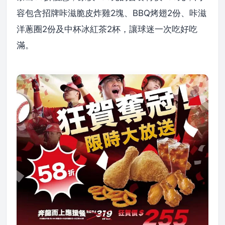
容包含招牌咔滋脆皮炸雞2塊、BBQ烤翅2份、咔滋
洋蔥圈2份及中杯冰紅茶2杯，讓球迷一次吃好吃
滿。