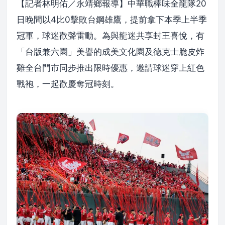
【記者林明佑／永靖鄉報導】中華職棒味全龍隊20
日晚間以4比0擊敗台鋼雄鷹，提前拿下本季上半季
冠軍，球迷歡聲雷動。為與龍迷共享封王喜悅，有
「台版兼六園」美譽的成美文化園及德克士脆皮炸
雞全台門市同步推出限時優惠，邀請球迷穿上紅色
戰袍，一起歡慶奪冠時刻。