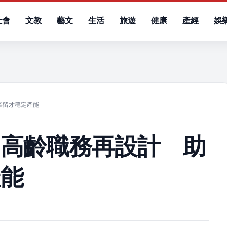
社會
文教
藝文
生活
旅遊
健康
產經
娛
）
業留才穩定產能
中高齡職務再設計 助
產能