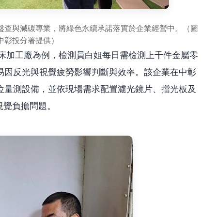
盤查與減碳專業，將綠色永續承諾落實於企業經營中。（圖
中彰投分署提供）
車床加工廠為例，檢測員白姐每日需檢測上千件金屬零
易因反光與視覺疲勞影響判斷與效率。該企業在中彰
位量測設備，並依現場需求配置濾光鏡片、擋光板及
視覺負擔問題。