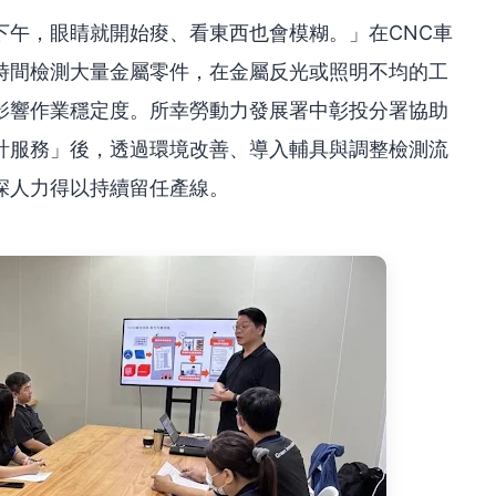
下午，眼睛就開始痠、看東西也會模糊。」在CNC車
時間檢測大量金屬零件，在金屬反光或照明不均的工
影響作業穩定度。所幸勞動力發展署中彰投分署協助
計服務」後，透過環境改善、導入輔具與調整檢測流
深人力得以持續留任產線。