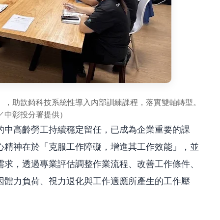
」，助歆錡科技系統性導入內部訓練課程，落實雙軸轉型。
／中彰投分署提供）
的中高齡勞工持續穩定留任，已成為企業重要的課
心精神在於「克服工作障礙，增進其工作效能」，並
需求，透過專業評估調整作業流程、改善工作條件、
因體力負荷、視力退化與工作適應所產生的工作壓