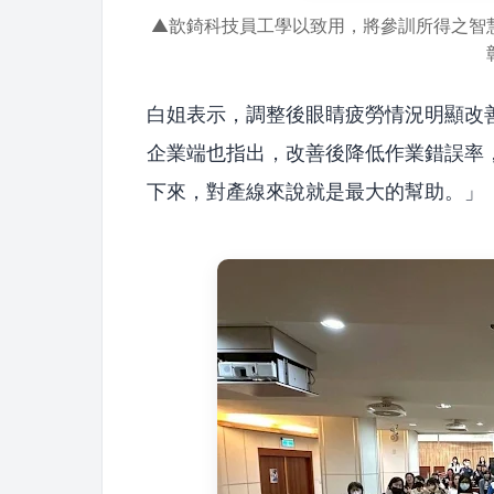
▲歆錡科技員工學以致用，將參訓所得之智
白姐表示，調整後眼睛疲勞情況明顯改
企業端也指出，改善後降低作業錯誤率
下來，對產線來說就是最大的幫助。」