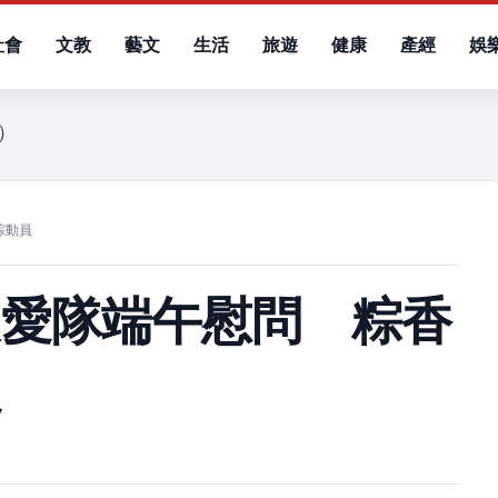
社會
文教
藝文
生活
旅遊
健康
產經
娛
日）
粽動員
展愛隊端午慰問 粽香
員