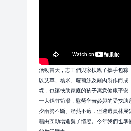
活動當天，志工們與家扶親子攜手包粽，
以艾草、糯米、蘿蔔絲及豬肉製作而成
粿，也讓扶助家庭的孩子寓意健康平安
一大鍋竹筍湯，慰勞辛苦參與的受扶助
夕雨勢不斷、溼熱不適，但透過員林展
藉由互動增進親子情感。今年我們也準