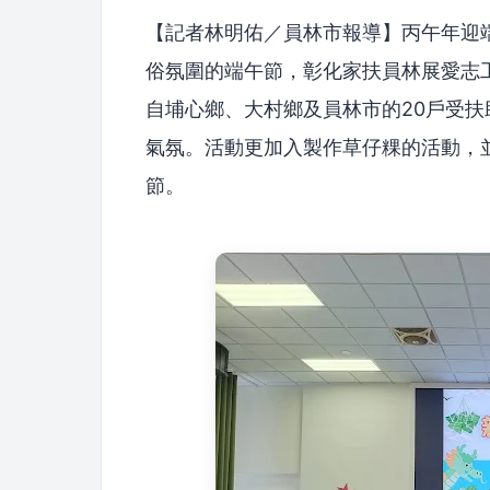
【記者林明佑／員林市報導】丙午年迎
俗氛圍的端午節，彰化家扶員林展愛志
自埔心鄉、大村鄉及員林市的20戶受扶
氣氛。活動更加入製作草仔粿的活動，
節。