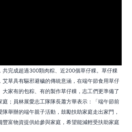
共完成超過300顆肉粽、近200個草仔粿。草仔粿
，艾草具有驅邪避穢的傳統意涵，在端午節食用草仔
。大家有的包粽、有的製作草仔粿，志工們更準備了
家庭；員林展愛志工隊隊長蕭方華表示：「端午節前
愛隊舉辦的端午親子活動，鼓勵扶助家庭走出家門，
備豐富物資提供給參與家庭，希望能減輕受扶助家庭