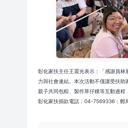
彰化家扶主任王震光表示：「感謝員林
力與社會連結。本次活動不僅讓受扶助
親子共同包粽、製作草仔粿等互動過程
彰化家扶捐款電話：04-7569336；郵局