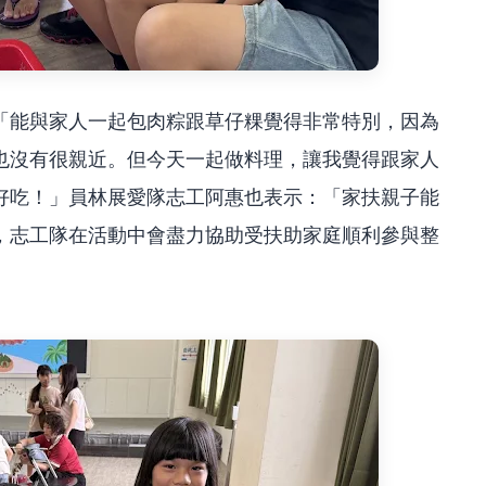
「能與家人一起包肉粽跟草仔粿覺得非常特別，因為
也沒有很親近。但今天一起做料理，讓我覺得跟家人
好吃！」員林展愛隊志工阿惠也表示：「家扶親子能
，志工隊在活動中會盡力協助受扶助家庭順利參與整