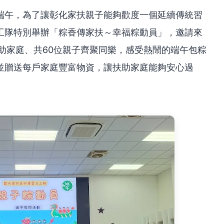
端午，為了讓彰化家扶親子能夠歡度一個延續傳統習
工隊特別舉辦「粽香傳家扶～幸福粽動員」，邀請來
助家庭、共60位親子齊聚同樂，感受熱鬧的端午包粽
並贈送每戶家庭豐富物資，讓扶助家庭能夠安心過