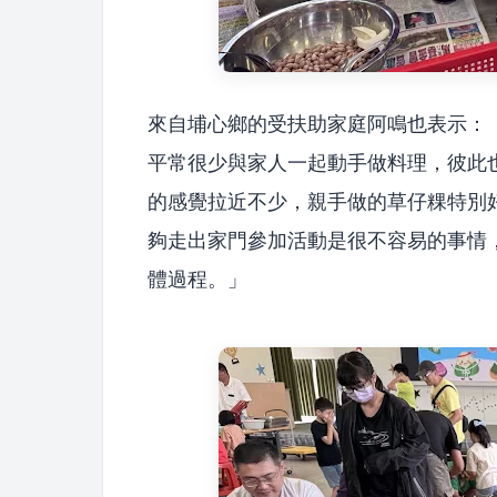
來自埔心鄉的受扶助家庭阿鳴也表示：
平常很少與家人一起動手做料理，彼此
的感覺拉近不少，親手做的草仔粿特別
夠走出家門參加活動是很不容易的事情
體過程。」