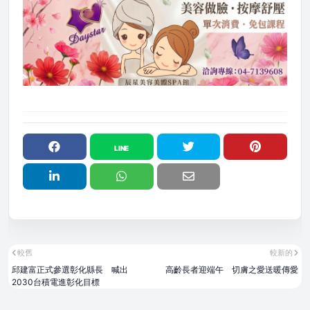
較舊
較新的
邱建富正式參選彰化縣長 喊出
高齡長者迎端午 切膚之愛送暖傳愛
2030台積電進彰化目標