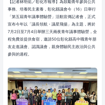
【記者林明佑／彰化市報導】為鼓勵青年參與公共
事務、培養民主素養，彰化縣議會今（16）日舉行
「第五屆青年議事體驗營」活動宣傳記者會，正式
宣布今年以「議長領航・議星飛揚」為主題，將於
7月2日至7月4日舉辦三天兩夜青年議事體驗營，全
程免費並提供食宿，邀請50位彰化縣高中職青年朋
友走進議會、認識議會，親身體驗民主政治與公共
參與的過程。