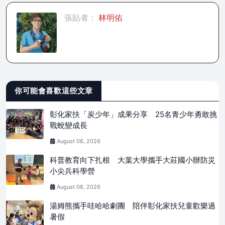
張貼者：
林明佑
你可能會喜歡這些文章
彰化家扶「炭少年」成果分享 25名青少年勇敢挑
戰蛻變成長
August 06, 2026
科普教育向下扎根 大葉大學攜手大莊國小辦防災
小尖兵科學營
August 06, 2026
湯姆熊攜手哇哈哈劇團 陪伴彰化家扶兒童歡樂過
暑假