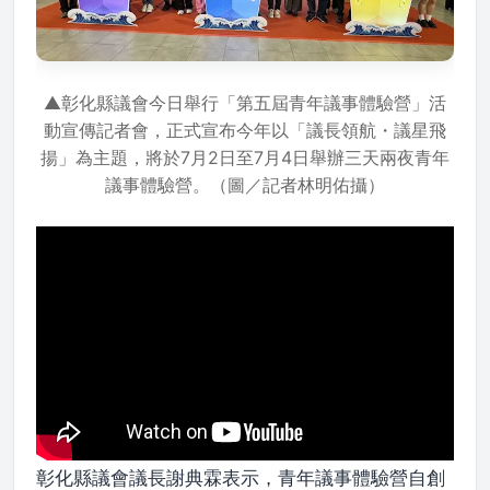
▲彰化縣議會今日舉行「第五屆青年議事體驗營」活
動宣傳記者會，正式宣布今年以「議長領航・議星飛
揚」為主題，將於7月2日至7月4日舉辦三天兩夜青年
議事體驗營。（圖／記者林明佑攝）
彰化縣議會議長謝典霖表示，青年議事體驗營自創