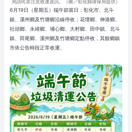
局請民眾注意收運資訊。（圖／彰化縣環保局提供）
6月19日（星期五）端午節當日：彰化市、北斗
鎮、溪州鄉及竹塘鄉沿線停收；花壇鄉、伸港鄉、
社頭鄉、永靖鄉、埔心鄉、大村鄉、田中鎮、北斗
鎮、田尾鄉、溪州鄉及竹塘鄉定點停收，其餘鄉鎮
市依公告時段正常收運。