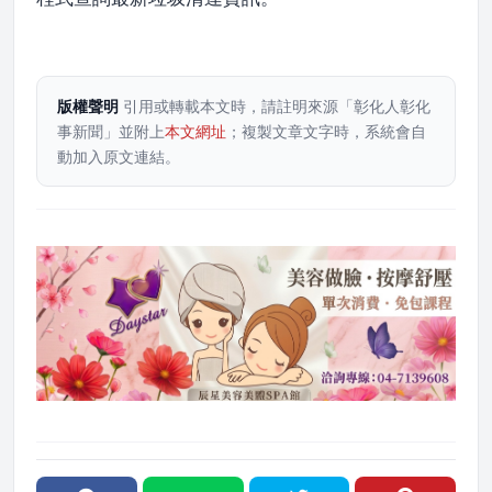
版權聲明
引用或轉載本文時，請註明來源「彰化人彰化
事新聞」並附上
本文網址
；複製文章文字時，系統會自
動加入原文連結。