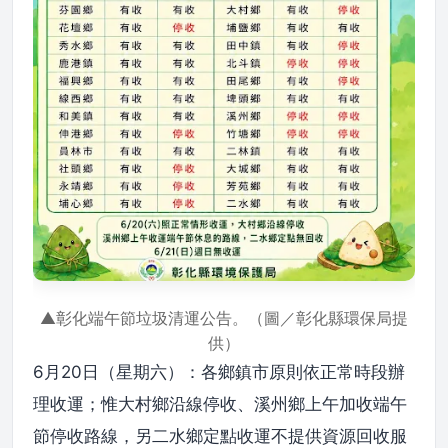
▲彰化端午節垃圾清運公告。（圖／彰化縣環保局提
供）
6月20日（星期六）：各鄉鎮市原則依正常時段辦
理收運；惟大村鄉沿線停收、溪州鄉上午加收端午
節停收路線，另二水鄉定點收運不提供資源回收服