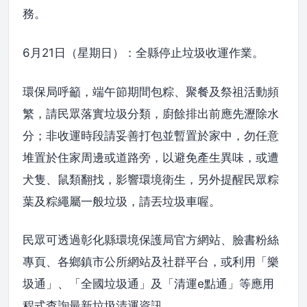
務。
6月21日（星期日）：全縣停止垃圾收運作業。
環保局呼籲，端午節期間包粽、聚餐及祭祖活動頻
繁，請民眾落實垃圾分類，廚餘排出前應先瀝除水
分；非收運時段請妥善打包並暫置於家中，勿任意
堆置於住家周邊或道路旁，以避免產生異味，或遭
犬隻、鼠類翻找，影響環境衛生，另外提醒民眾粽
葉及粽繩屬一般垃圾，請丟垃圾車喔。
民眾可透過彰化縣環境保護局官方網站、臉書粉絲
專頁、各鄉鎮市公所網站及社群平台，或利用「樂
圾通」、「全國垃圾通」及「清運e點通」等應用
程式查詢最新垃圾清運資訊。