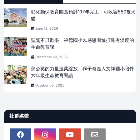
彰化動保教育園區預計117年完工 可收容550隻犬
貓
June 12, 2026
聖誕不只歡樂 福德國小以感恩圍爐打造有溫度的
生命教育課
December 23, 2025
蒲公英的力量溫柔綻放 獅子會走入文祥國小陪伴
六年級生命教育閱讀
October 03, 2025
社群媒體