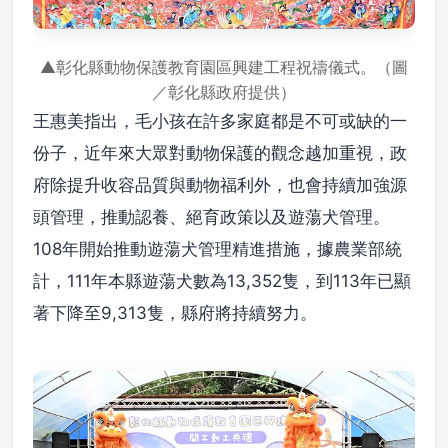
▲彰化縣動物保護教育園區興建工程祝禱儀式。（圖
／彰化縣政府提供）
王惠美指出，毛小孩在許多家庭都是不可或缺的一
份子，近年來大眾對動物保護的觀念越加重視，政
府除提升收容品質與動物福利外，也會持續加強源
頭管理，推動認養、絕育政策以及遊蕩犬管理。
108年開始推動遊蕩犬管理精進措施，據農業部統
計，111年本縣遊蕩犬數為13,352隻，到113年已顯
著下降至9,313隻，縣府將持續努力。