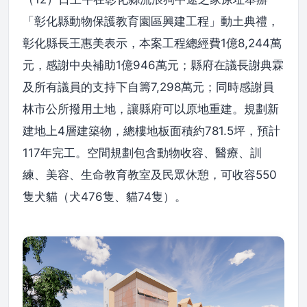
「彰化縣動物保護教育園區興建工程」動土典禮，
彰化縣長王惠美表示，本案工程總經費1億8,244萬
元，感謝中央補助1億946萬元；縣府在議長謝典霖
及所有議員的支持下自籌7,298萬元；同時感謝員
林市公所撥用土地，讓縣府可以原地重建。規劃新
建地上4層建築物，總樓地板面積約781.5坪，預計
117年完工。空間規劃包含動物收容、醫療、訓
練、美容、生命教育教室及民眾休憩，可收容550
隻犬貓（犬476隻、貓74隻）。