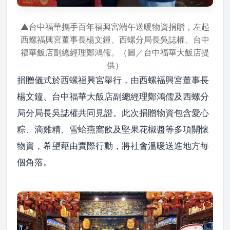
▲台中福華攜手百年福興宮端午送暖物資捐贈，左起
西螺福興宮董事長楊文鍾、西螺分局長吳誌權、台中
福華飯店副總經理鄭鴻儒。（圖／台中福華大飯店提
供）
捐贈儀式於西螺福興宮舉行，由西螺福興宮董事長
楊文鐘、台中福華大飯店副總經理鄭鴻儒及西螺分
局分局長吳誌權共同見證。此次捐贈物資包含愛心
粽、滴雞精、雪蛤燕窩飲及堅果花椒醬等多項關懷
物資，希望藉由實際行動，將社會溫暖送進地方每
個角落。