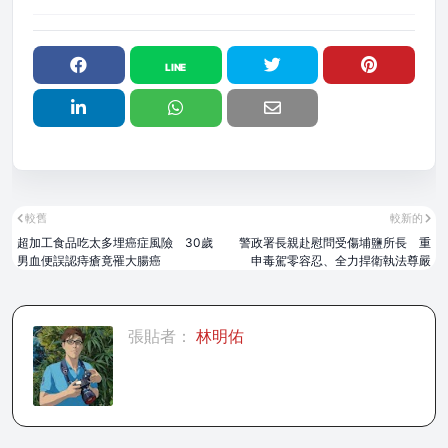
較舊
較新的
超加工食品吃太多埋癌症風險 30歲
警政署長親赴慰問受傷埔鹽所長 重
男血便誤認痔瘡竟罹大腸癌
申毒駕零容忍、全力捍衛執法尊嚴
張貼者：
林明佑