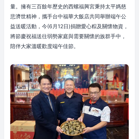
量。擁有三百餘年歷史的西螺福興宮秉持太平媽慈
悲濟世精神，攜手台中福華大飯店共同舉辦端午公
益送暖活動，今(6月12日)捐贈愛心粽及關懷物資，
將節慶祝福送往弱勢家庭與需要關懷的族群手中，
陪伴大家溫暖歡度端午佳節。