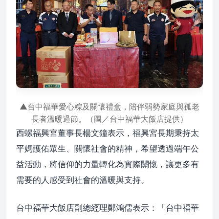
▲台中福華愛心粽及關懷禮盒，陪伴弱勢家庭與孤老
長者溫暖過節。（圖／台中福華大飯店提供）
西螺福興宮董事長楊文鐘表示，福興宮長期秉持太
平媽護佑眾生、關懷社會的精神，希望透過端午公
益活動，將信仰的力量轉化為實際關懷，讓更多有
需要的人感受到社會的溫暖與支持。
台中福華大飯店副總經理鄭鴻儒表示：「台中福華