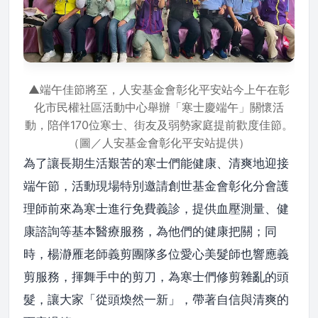
▲端午佳節將至，人安基金會彰化平安站今上午在彰
化市民權社區活動中心舉辦「寒士慶端午」關懷活
動，陪伴170位寒士、街友及弱勢家庭提前歡度佳節。
（圖／人安基金會彰化平安站提供）
為了讓長期生活艱苦的寒士們能健康、清爽地迎接
端午節，活動現場特別邀請創世基金會彰化分會護
理師前來為寒士進行免費義診，提供血壓測量、健
康諮詢等基本醫療服務，為他們的健康把關；同
時，楊瀞雁老師義剪團隊多位愛心美髮師也響應義
剪服務，揮舞手中的剪刀，為寒士們修剪雜亂的頭
髮，讓大家「從頭煥然一新」，帶著自信與清爽的