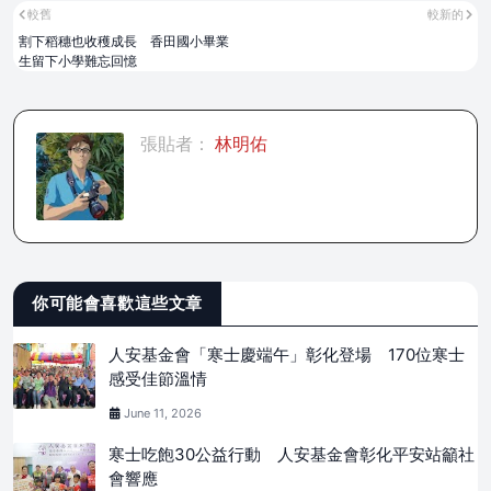
較舊
較新的
割下稻穗也收穫成長 香田國小畢業
生留下小學難忘回憶
張貼者：
林明佑
你可能會喜歡這些文章
人安基金會「寒士慶端午」彰化登場 170位寒士
感受佳節溫情
June 11, 2026
寒士吃飽30公益行動 人安基金會彰化平安站籲社
會響應