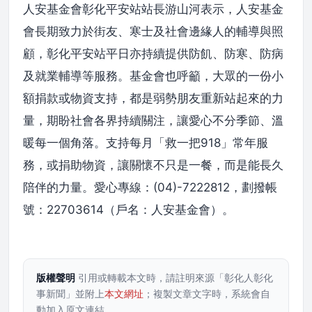
人安基金會彰化平安站站長游山河表示，人安基金
會長期致力於街友、寒士及社會邊緣人的輔導與照
顧，彰化平安站平日亦持續提供防飢、防寒、防病
及就業輔導等服務。基金會也呼籲，大眾的一份小
額捐款或物資支持，都是弱勢朋友重新站起來的力
量，期盼社會各界持續關注，讓愛心不分季節、溫
暖每一個角落。支持每月「救一把918」常年服
務，或捐助物資，讓關懷不只是一餐，而是能長久
陪伴的力量。愛心專線：(04)-7222812，劃撥帳
號：22703614（戶名：人安基金會）。
版權聲明
引用或轉載本文時，請註明來源「彰化人彰化
事新聞」並附上
本文網址
；複製文章文字時，系統會自
動加入原文連結。