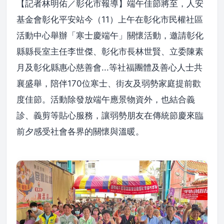
【記者林明佑／彰化市報導】端午佳節將至，人安
基金會彰化平安站今（11）上午在彰化市民權社區
活動中心舉辦「寒士慶端午」關懷活動，邀請彰化
縣縣長室主任李世傑、彰化市長林世賢、立委陳素
月及彰化縣惠心慈善會...等社福團體及善心人士共
襄盛舉，陪伴170位寒士、街友及弱勢家庭提前歡
度佳節。活動除發放端午應景物資外，也結合義
診、義剪等貼心服務，讓弱勢朋友在傳統節慶來臨
前夕感受社會各界的關懷與溫暖。