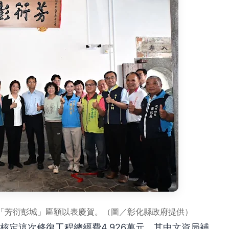
「芳衍彭城」匾額以表慶賀。（圖／彰化縣政府提供）
核定這次修復工程總經費4,926萬元，其中文資局補