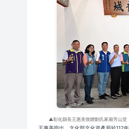
▲彰化縣長王惠美致贈劉氏家廟芳山堂
王惠美指出，文化部文化資產局於112年