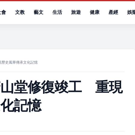
社會
文教
藝文
生活
旅遊
健康
產經
娛
）
現歷史風華傳承文化記憶
芳山堂修復竣工 重現
文化記憶