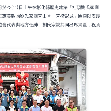
於今(11)日上午在彰化縣歷史建築「社頭劉氏家廟
王惠美致贈劉氏家廟芳山堂「芳衍彭城」匾額以表慶
協會代表與地方仕紳、劉氏宗親共同出席揭匾，祝賀