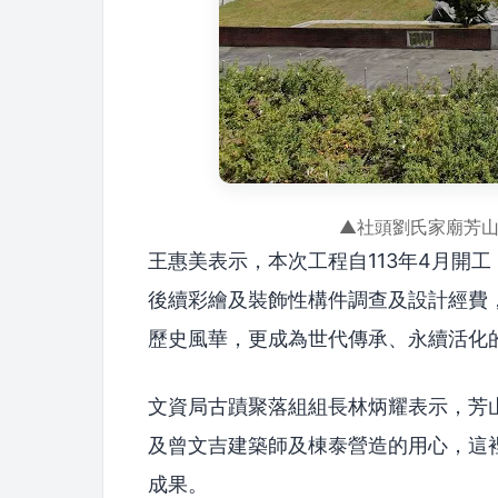
▲社頭劉氏家廟芳
王惠美表示，本次工程自113年4月開工
後續彩繪及裝飾性構件調查及設計經費
歷史風華，更成為世代傳承、永續活化
文資局古蹟聚落組組長林炳耀表示，芳
及曾文吉建築師及棟泰營造的用心，這
成果。