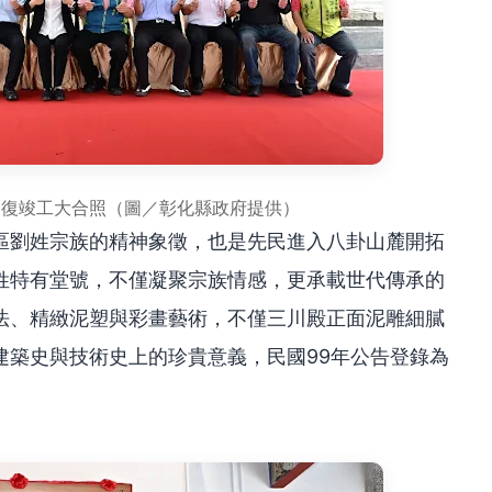
修復竣工大合照（圖／彰化縣政府提供）
區劉姓宗族的精神象徵，也是先民進入八卦山麓開拓
姓特有堂號，不僅凝聚宗族情感，更承載世代傳承的
法、精緻泥塑與彩畫藝術，不僅三川殿正面泥雕細膩
建築史與技術史上的珍貴意義，民國99年公告登錄為