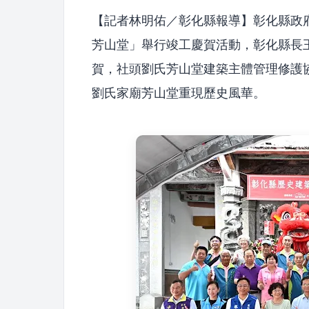
【記者林明佑／彰化縣報導】彰化縣政府
芳山堂」舉行竣工慶賀活動，彰化縣長
賀，社頭劉氏芳山堂建築主體管理修護
劉氏家廟芳山堂重現歷史風華。