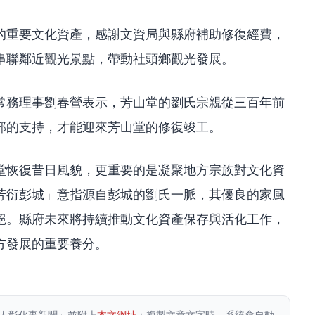
的重要文化資產，感謝文資局與縣府補助修復經費，
串聯鄰近觀光景點，帶動社頭鄉觀光發展。
常務理事劉春營表示，芳山堂的劉氏宗親從三百年前
部的支持，才能迎來芳山堂的修復竣工。
堂恢復昔日風貌，更重要的是凝聚地方宗族對文化資
芳衍彭城」意指源自彭城的劉氏一脈，其優良的家風
絕。縣府未來將持續推動文化資產保存與活化工作，
方發展的重要養分。
人彰化事新聞」並附上
本文網址
；複製文章文字時，系統會自動