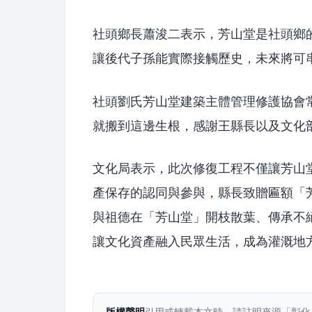
社頭鄉長蕭浚二表示，芳山堂是社頭鄉
讓後代子孫能實際接觸歷史，未來將可
社頭劉氏芳山堂建築主體管理修護協會
就搬到這邊生根，感謝王縣長以及文化
文化局表示，此次修復工程不僅讓芳山
產保存的認同與參與，縣長致贈匾額「
與祖德在「芳山堂」開枝散葉、傳承不
讓文化資產融入民眾生活，成為灌溉地
版權聲明
引用或轉載本文時，請註明來源「彰化