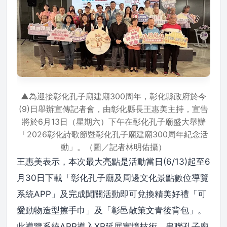
▲為迎接彰化孔子廟建廟300周年，彰化縣政府於今
(9)日舉辦宣傳記者會，由彰化縣長王惠美主持，宣告
將於6月13日（星期六）下午在彰化孔子廟盛大舉辦
「2026彰化詩歌節暨彰化孔子廟建廟300周年紀念活
動」。（圖／記者林明佑攝）
王惠美表示，本次最大亮點是活動當日(6/13)起至6
月30日下載「彰化孔子廟及周邊文化景點數位導覽
系統APP」及完成闖關活動即可兌換精美好禮「可
愛動物造型擦手巾」及「彰邑散策文青後背包」。
此導覽系統APP導入XR延展實境技術，串聯孔子廟