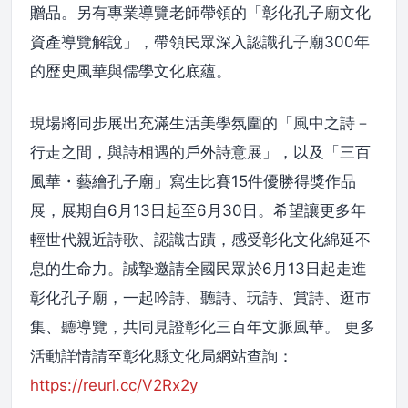
贈品。另有專業導覽老師帶領的「彰化孔子廟文化
資產導覽解說」，帶領民眾深入認識孔子廟300年
的歷史風華與儒學文化底蘊。
現場將同步展出充滿生活美學氛圍的「風中之詩－
行走之間，與詩相遇的戶外詩意展」，以及「三百
風華・藝繪孔子廟」寫生比賽15件優勝得獎作品
展，展期自6月13日起至6月30日。希望讓更多年
輕世代親近詩歌、認識古蹟，感受彰化文化綿延不
息的生命力。誠摯邀請全國民眾於6月13日起走進
彰化孔子廟，一起吟詩、聽詩、玩詩、賞詩、逛市
集、聽導覽，共同見證彰化三百年文脈風華。 更多
活動詳情請至彰化縣文化局網站查詢：
https://reurl.cc/V2Rx2y