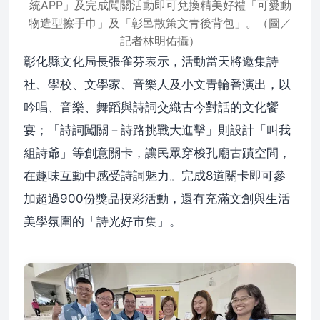
統APP」及完成闖關活動即可兌換精美好禮「可愛動
物造型擦手巾」及「彰邑散策文青後背包」。（圖／
記者林明佑攝）
彰化縣文化局長張雀芬表示，活動當天將邀集詩
社、學校、文學家、音樂人及小文青輪番演出，以
吟唱、音樂、舞蹈與詩詞交織古今對話的文化饗
宴；「詩詞闖關－詩路挑戰大進擊」則設計「叫我
組詩爺」等創意關卡，讓民眾穿梭孔廟古蹟空間，
在趣味互動中感受詩詞魅力。完成8道關卡即可參
加超過900份獎品摸彩活動，還有充滿文創與生活
美學氛圍的「詩光好市集」。