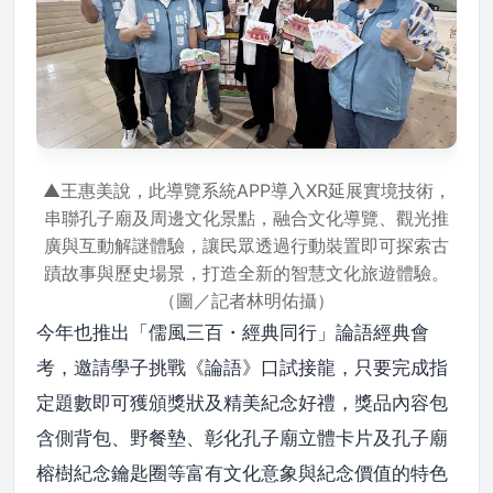
▲王惠美說，此導覽系統APP導入XR延展實境技術，
串聯孔子廟及周邊文化景點，融合文化導覽、觀光推
廣與互動解謎體驗，讓民眾透過行動裝置即可探索古
蹟故事與歷史場景，打造全新的智慧文化旅遊體驗。
（圖／記者林明佑攝）
今年也推出「儒風三百・經典同行」論語經典會
考，邀請學子挑戰《論語》口試接龍，只要完成指
定題數即可獲頒獎狀及精美紀念好禮，獎品內容包
含側背包、野餐墊、彰化孔子廟立體卡片及孔子廟
榕樹紀念鑰匙圈等富有文化意象與紀念價值的特色