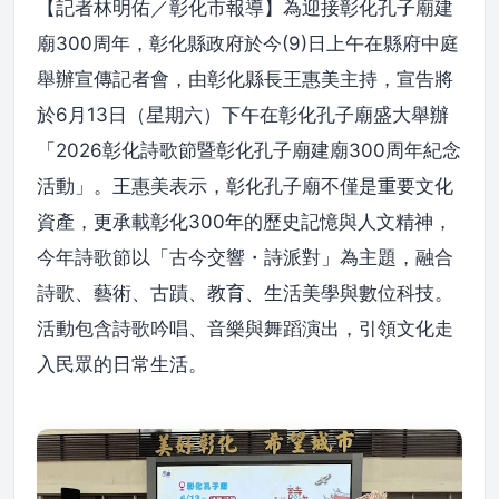
【記者林明佑／彰化市報導】為迎接彰化孔子廟建
廟300周年，彰化縣政府於今(9)日上午在縣府中庭
舉辦宣傳記者會，由彰化縣長王惠美主持，宣告將
於6月13日（星期六）下午在彰化孔子廟盛大舉辦
「2026彰化詩歌節暨彰化孔子廟建廟300周年紀念
活動」。王惠美表示，彰化孔子廟不僅是重要文化
資產，更承載彰化300年的歷史記憶與人文精神，
今年詩歌節以「古今交響・詩派對」為主題，融合
詩歌、藝術、古蹟、教育、生活美學與數位科技。
活動包含詩歌吟唱、音樂與舞蹈演出，引領文化走
入民眾的日常生活。