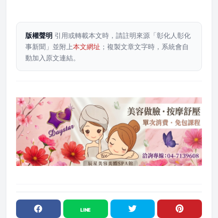
版權聲明
引用或轉載本文時，請註明來源「彰化人彰化
事新聞」並附上
本文網址
；複製文章文字時，系統會自
動加入原文連結。