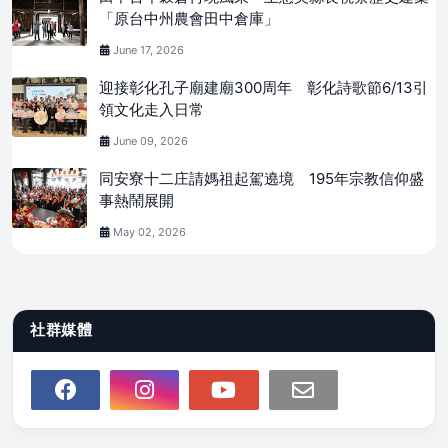
「原台中州農會田中倉庫」
June 17, 2026
迎接彰化孔子廟建廟300周年 彰化詩歌節6/13引
領文化走入日常
June 09, 2026
同安寮十二庄請媽祖起駕遶境 195年宗教信仰盛
事熱鬧展開
May 02, 2026
社群媒體