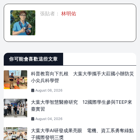
張貼者：
林明佑
你可能會喜歡這些文章
科普教育向下扎根 大葉大學攜手大莊國小辦防災
小尖兵科學營
August 06, 2026
大葉大學智慧醫療研究 12國際學生參與TEEP來
臺實習
August 04, 2026
大葉大學AI研發成果亮眼 電機、資工系勇奪綠點
子國際發明三獎