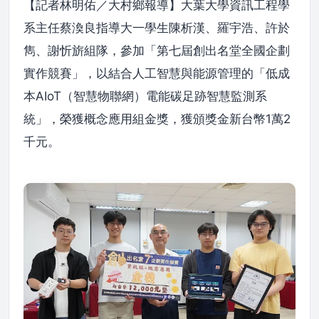
【記者林明佑／大村鄉報導】大葉大學資訊工程學
系主任蔡渙良指導大一學生陳析漢、羅宇浩、許於
雋、謝忻旂組隊，參加「第七屆創出名堂全國企劃
實作競賽」，以結合人工智慧與能源管理的「低成
本AIoT（智慧物聯網）電能碳足跡智慧監測系
統」，榮獲概念應用組金獎，獲頒獎金新台幣1萬2
千元。