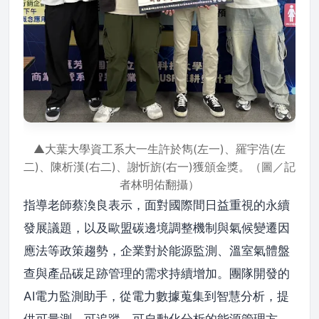
▲大葉大學資工系大一生許於雋(左一)、羅宇浩(左
二)、陳析漢(右二)、謝忻旂(右一)獲頒金獎。（圖／記
者林明佑翻攝）
指導老師蔡渙良表示，面對國際間日益重視的永續
發展議題，以及歐盟碳邊境調整機制與氣候變遷因
應法等政策趨勢，企業對於能源監測、溫室氣體盤
查與產品碳足跡管理的需求持續增加。團隊開發的
AI電力監測助手，從電力數據蒐集到智慧分析，提