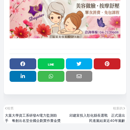
較舊
較新的
大葉大學資工系研發AI電力監測助
邱建富投入彰化縣長選戰 正式退出
手 奪創出名堂全國企劃實作賽金獎
民進黨結束近40年黨齡