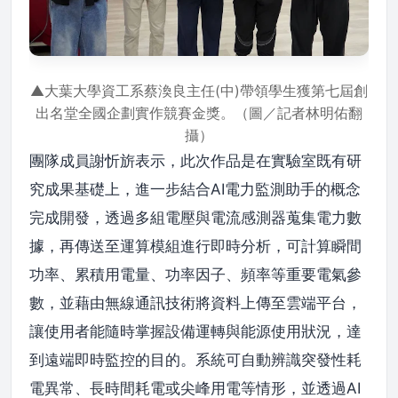
▲大葉大學資工系蔡渙良主任(中)帶領學生獲第七屆創
出名堂全國企劃實作競賽金獎。（圖／記者林明佑翻
攝）
團隊成員謝忻旂表示，此次作品是在實驗室既有研
究成果基礎上，進一步結合AI電力監測助手的概念
完成開發，透過多組電壓與電流感測器蒐集電力數
據，再傳送至運算模組進行即時分析，可計算瞬間
功率、累積用電量、功率因子、頻率等重要電氣參
數，並藉由無線通訊技術將資料上傳至雲端平台，
讓使用者能隨時掌握設備運轉與能源使用狀況，達
到遠端即時監控的目的。系統可自動辨識突發性耗
電異常、長時間耗電或尖峰用電等情形，並透過AI