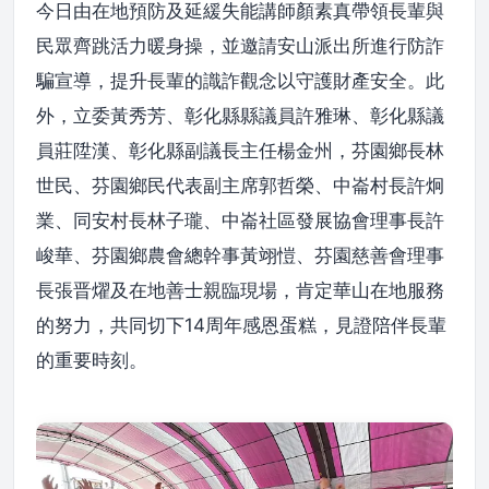
今日由在地預防及延緩失能講師顏素真帶領長輩與
民眾齊跳活力暖身操，並邀請安山派出所進行防詐
騙宣導，提升長輩的識詐觀念以守護財產安全。此
外，立委黃秀芳、彰化縣縣議員許雅琳、彰化縣議
員莊陞漢、彰化縣副議長主任楊金州，芬園鄉長林
世民、芬園鄉民代表副主席郭哲榮、中崙村長許炯
業、同安村長林子瓏、中崙社區發展協會理事長許
峻華、芬園鄉農會總幹事黃翊愷、芬園慈善會理事
長張晋燿及在地善士親臨現場，肯定華山在地服務
的努力，共同切下14周年感恩蛋糕，見證陪伴長輩
的重要時刻。