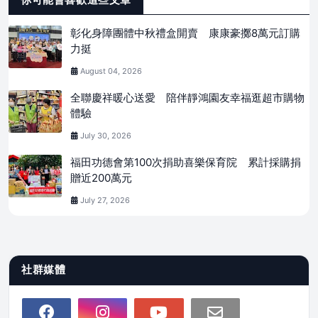
彰化身障團體中秋禮盒開賣 康康豪擲8萬元訂購
力挺
August 04, 2026
全聯慶祥暖心送愛 陪伴靜鴻園友幸福逛超市購物
體驗
July 30, 2026
福田功德會第100次捐助喜樂保育院 累計採購捐
贈近200萬元
July 27, 2026
社群媒體