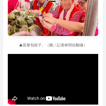
▲長輩包粽子。（圖／記者林明佑翻攝）