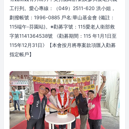
工行列。愛心專線：（049）2511-620 洪小姐，
劃撥帳號：1996-0885 戶名:華山基金會 (備註：
115端午-芬園站)。※勸募字號：115愛老人衛部救
字第1141364538號 《勸募期間：115 年1月1日至
115年12月31日》【本會按月將專案款項匯入勸募
指定帳戶】