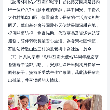
【記者林明佑／芬園鄉報導】彰化縣芬園鄉是縣內
唯一位於八卦山脈東麓的鄉鎮，其中同安、中崙及
大竹村地處山區、位置偏遠，長輩的生活資源相對
匱乏。華山基金會芬園愛心天使站長期深耕在地，
提供關懷訪視、物資協助、代取藥品及資源連結等
服務，陪伴弱勢長輩安心生活。為凝聚社區情誼，
芬園站特邀山區三村的孤老與中崙社區，於今
（7）日共同舉辦「彰縣芬園天使站14周年感恩茶
會暨端午睦鄰活動」，安排社區居民與獨居長輩一
同包粽子，提前感受端午佳節氛圍，藉此讓長輩走
出孤單，共享溫暖的人情味。