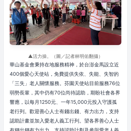
▲活力操。（圖／記者林明佑翻攝）
華山基金會秉持在地服務精神，於台澎金馬設立近
400個愛心天使站，免費提供失依、失能、失智的
「三失」老人關懷服務。芬園天使站目前服務76位
弱勢長輩，其中仍有70位尚待認助，期盼社會各界
響應，以每月1250元、一年15,000元投入守護孤
老行列。歡迎善心人士有錢出錢、有力出力，支持
認助計畫並加入愛老人義工行列。望各界善心人士
有錢出錢有力出力，支持認助計劃及參與愛老人義