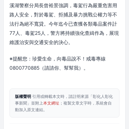
溪湖警察分局長曾裕景強調，毒駕行為嚴重危害用
路人安全，對於毒駕、拒捕及暴力挑戰公權力等不
法行為絕不寬貸。今年迄今已查獲各類毒品案件計
77人、毒駕25人，警方將持續強化查緝作為，展現
維護治安與交通安全的決心。
※提醒您：珍愛生命，向毒品說不！戒毒專線
0800770885（請請你、幫幫我）。
版權聲明
引用或轉載本文時，請註明來源「彰化人彰化
事新聞」並附上
本文網址
；複製文章文字時，系統會自
動加入原文連結。