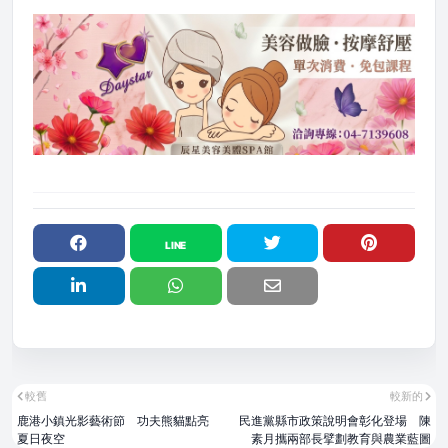
較舊
較新的
鹿港小鎮光影藝術節 功夫熊貓點亮
民進黨縣市政策說明會彰化登場 陳
夏日夜空
素月攜兩部長擘劃教育與農業藍圖