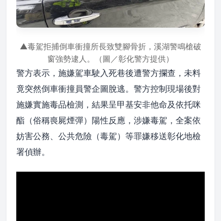
▲毒駕拒捕倒車衝撞所長致雙腳骨折，溪湖警鳴槍破
窗強勢逮人。（圖／彰化警方提供）
警方表示，施嫌駕車駛入死巷後遭警方攔查，未料
竟突然倒車衝撞員警企圖脫逃。警方控制現場後對
施嫌實施毒品檢測，結果呈甲基安非他命及依托咪
酯（俗稱喪屍煙彈）陽性反應，涉嫌毒駕，全案依
妨害公務、公共危險（毒駕）等罪嫌移送彰化地檢
署偵辦。