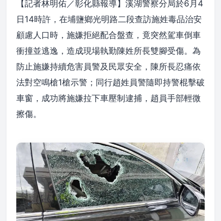
【記者林明佑／彰化縣報導】溪湖警察分局於6月4
日14時許，在埔鹽鄉光明路二段查訪施姓毒品治安
顧慮人口時，施嫌拒絕配合盤查，竟突然駕車倒車
衝撞並逃逸，造成現場執勤陳姓所長雙腳受傷。為
防止施嫌持續危害員警及民眾安全，陳所長忍痛依
法對空鳴槍1槍示警；同行趙姓員警隨即持警棍擊破
車窗，成功將施嫌拉下車壓制逮捕，趙員手部輕微
擦傷。