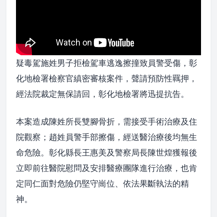
疑毒駕施姓男子拒檢駕車逃逸擦撞致員警受傷，彰
化地檢署檢察官縝密審核案件，聲請預防性羈押，
經法院裁定無保請回，彰化地檢署將迅提抗告。
本案造成陳姓所長雙腳骨折，需接受手術治療及住
院觀察；趙姓員警手部擦傷，經送醫治療後均無生
命危險。彰化縣長王惠美及警察局長陳世煌獲報後
立即前往醫院慰問及安排醫療團隊進行治療，也肯
定同仁面對危險仍堅守崗位、依法果斷執法的精
神。