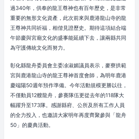
過340年，供奉的龍王尊神也有百年歷史，是非常
重要的無形文化資產，此次前來與鹿港龍山寺的龍
王尊神共同祈福，相偕見證歷史。期待這項結合端
午節慶與宮廟文化的盛事能延續下去，讓兩縣共同
為守護傳統文化而努力。
彰化縣龍舟委員會主委凃淑媚議員表示，麥寮拱範
宮與鹿港龍山寺的龍王尊神首度會師，為明年鹿港
慶端陽50週年預作準備。今年活動規模更勝以往，
不僅動員12艘龍舟，參賽隊伍更從去年的118隊大
幅躍升至173隊。感謝縣府、公所及所有工作人員
的全力投入，也邀請大家明年再度齊聚參與「龍舟
50」的慶典活動。