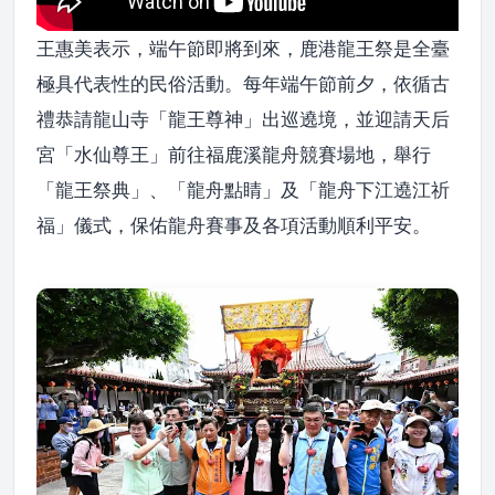
王惠美表示，端午節即將到來，鹿港龍王祭是全臺
極具代表性的民俗活動。每年端午節前夕，依循古
禮恭請龍山寺「龍王尊神」出巡遶境，並迎請天后
宮「水仙尊王」前往福鹿溪龍舟競賽場地，舉行
「龍王祭典」、「龍舟點睛」及「龍舟下江遶江祈
福」儀式，保佑龍舟賽事及各項活動順利平安。