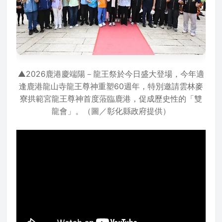
▲2026鹿港慶端陽－龍王祭於今日盛大登場，今年適
逢鹿港龍山寺龍王尊神重塑60週年，特別邀請雲林麥
寮拱範宮龍王尊神首度蒞臨鹿港，促成歷史性的「雙
龍會」。（圖／彰化縣政府提供）