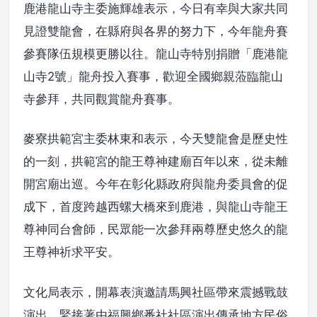
鹿港龍山寺主委施輝雄表示，今日有幸與大家共同
見證雙龍會，在縣府與各界的努力下，今年龍舟賽
參賽隊伍規模更勝以往。龍山寺特別捐贈「鹿港龍
山寺2號」龍舟投入賽事，歡迎全國鄉親蒞臨龍山
寺參拜，共同觀賞龍舟賽事。
麥寮拱範宮主委林東和表示，今天雙龍會是歷史性
的一刻，拱範宮的龍王尊神建廟百年以來，從未離
開宮廟出巡。今年在彰化縣政府與龍舟委員會的促
成下，首度跨越西螺大橋來到鹿港，與龍山寺龍王
尊神同台會師，民眾能一次參拜兩尊歷史悠久的龍
王尊神祈求平安。
文化局表示，開幕表演邀請馬興社區帶來震撼戰鼓
演出，緊接著由福興鄉番社社區演出傳承地方民俗