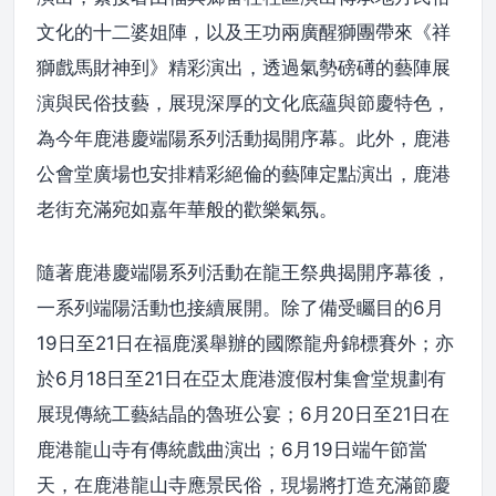
文化的十二婆姐陣，以及王功兩廣醒獅團帶來《祥
獅戲馬財神到》精彩演出，透過氣勢磅礡的藝陣展
演與民俗技藝，展現深厚的文化底蘊與節慶特色，
為今年鹿港慶端陽系列活動揭開序幕。此外，鹿港
公會堂廣場也安排精彩絕倫的藝陣定點演出，鹿港
老街充滿宛如嘉年華般的歡樂氣氛。
隨著鹿港慶端陽系列活動在龍王祭典揭開序幕後，
一系列端陽活動也接續展開。除了備受矚目的6月
19日至21日在福鹿溪舉辦的國際龍舟錦標賽外；亦
於6月18日至21日在亞太鹿港渡假村集會堂規劃有
展現傳統工藝結晶的魯班公宴；6月20日至21日在
鹿港龍山寺有傳統戲曲演出；6月19日端午節當
天，在鹿港龍山寺應景民俗，現場將打造充滿節慶