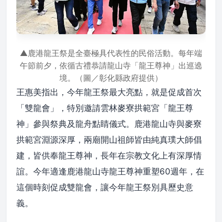
▲鹿港龍王祭是全臺極具代表性的民俗活動。每年端
午節前夕，依循古禮恭請龍山寺「龍王尊神」出巡遶
境。（圖／彰化縣政府提供）
王惠美指出，今年龍王祭最大亮點，就是促成首次
「雙龍會」，特別邀請雲林麥寮拱範宮「龍王尊
神」參與祭典及龍舟點睛儀式。鹿港龍山寺與麥寮
拱範宮淵源深厚，兩廟開山祖師皆由純真璞大師倡
建，皆供奉龍王尊神，長年在宗教文化上有深厚情
誼。今年適逢鹿港龍山寺龍王尊神重塑60週年，在
這個時刻促成雙龍會，讓今年龍王祭別具歷史意
義。