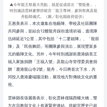
▲今年龍王祭最大亮點，就是促成首次「雙龍會」，
特別邀請雲林麥寮拱範宮「龍王尊神」參與祭典及龍
舟點睛儀式。（圖／彰化縣政府提供）
王惠美表示，本次邀集在地藝陣、學校及社區團隊
共同參與，並結合12艘龍舟踩街遶境祈福，遶境隊
伍綿延近1公里，其中包括「十二婆姐陣」、「龍鼓
陣」及「民俗舞蹈」等團隊參與演出，展現豐富多
元的藝陣文化。另外，今年特別感謝前鹿港鎮長王
福入家族捐贈「王福入號」及龍山寺管理委員會捐
贈「鹿港龍山寺2號」龍舟，今日將首次下水，共
同投入鹿港慶端陽活動，展現地方對傳統文化的重
視。
雲林縣長張麗善表示，彰化雲林僅隔西螺大橋，雙
方在宗教與文化上有著緊密連結。拱範宮歷史已超