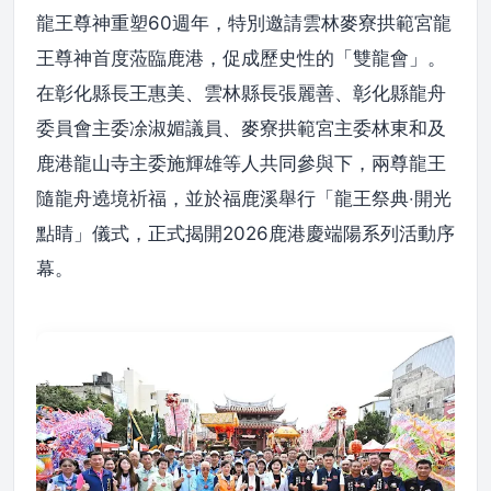
龍王尊神重塑60週年，特別邀請雲林麥寮拱範宮龍
王尊神首度蒞臨鹿港，促成歷史性的「雙龍會」。
在彰化縣長王惠美、雲林縣長張麗善、彰化縣龍舟
委員會主委凃淑媚議員、麥寮拱範宮主委林東和及
鹿港龍山寺主委施輝雄等人共同參與下，兩尊龍王
隨龍舟遶境祈福，並於福鹿溪舉行「龍王祭典‧開光
點睛」儀式，正式揭開2026鹿港慶端陽系列活動序
幕。