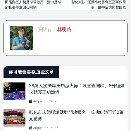
田尾鄉五人制足球場啟用 活力足球
彰化家扶9運動小將勇奪五冠軍四季
節吸引學童開心闖關
軍 翻轉逆境閃耀國際
張貼者：
林明佑
你可能會喜歡這些文章
28萬人次擠爆王功漁火節！玖壹壹開唱、8分鐘煙
火點亮王功漁港
August 08, 2026
彰化市未婚聯誼活動開放報名 成功結婚再送2萬
元禮券
August 06, 2026