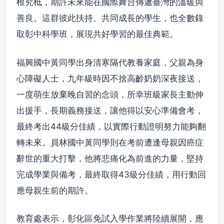
根究柢，期許未來能在國際舞台傳遞臺灣的溫暖與
善良。這群彼此扶持、共同成長的學生，也全數錄
取彰中科學班，展現共好學習的最佳典範。
福興國中黃同學出身清寒隔代教養家庭，父親為身
心障礙人士，九年級時因不捨高齡奶奶深夜接送，
一度萌生放棄晚自習的念頭，所幸班級家長主動伸
出援手，長期義務接送，讓他得以安心準備會考，
最終考出44級分佳績，以實際行動證明努力能夠翻
轉未來。員林國中黃同學則在考前遭逢母親因癌症
辭世的重大打擊，他將悲痛化為前進的力量，堅持
完成學業與備考，最終取得43級分佳績，用行動回
應母親生前的期許。
教育處表示，彰化區免試入學作業將陸續展開，應