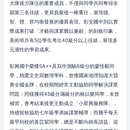
大隊接力隊伍的重要成員，不僅與同學共同奪得全
縣第三名佳績，更肩負最後一棒重任，展現德、
智、體、群均衡發展的優異表現。彰安國中則以實
際成果打破「才藝與課業難以兼顧」的刻板印象，
美術班共有5位學生考出40級分以上佳績，展現多
元適性的學習成果。
彰興國中榮獲5A++及寫作測驗6級分的廖恆毅同
學，熱愛文史與數理學科，曾獲國家地理知識大競
賽全國金牌，在校期間經常主動協助同學解決課業
問題；同樣獲得45級分滿級分的林以樂同學，未曾
補習，會考結束後更主動成立「小星興服務隊」，
持續留校協助七年級學弟妹課業輔導；而幾乎每天
最早到校的黃苡絜同學，總是不斷向師長請益、追