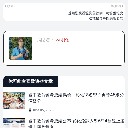
較舊
較新的
遠端監視器驚見父跌倒 彰警獲報火
速救援再尋回失智老婦
張貼者：
林明佑
你可能會喜歡這些文章
國中教育會考成績揭曉 彰化18名學子勇奪45級分
滿級分
June 05, 2026
國中教育會考成績公布 彰化免試入學6/24起線上選
填志願及報名