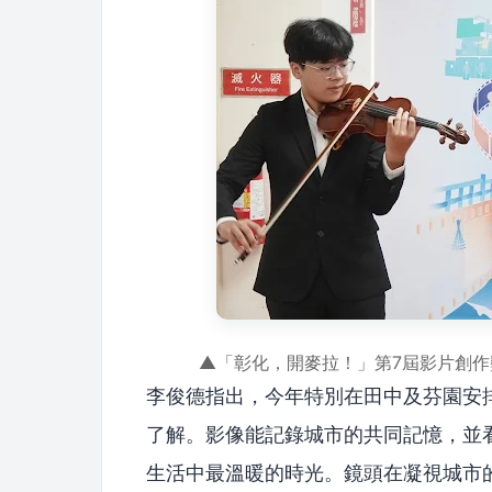
▲「彰化，開麥拉！」第7屆影片創
李俊德指出，今年特別在田中及芬園安
了解。影像能記錄城市的共同記憶，並
生活中最溫暖的時光。鏡頭在凝視城市