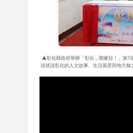
▲彰化縣政府舉辦「彰化，開麥拉！」第7
頭述說彰化的人文故事、生活風景與地方魅