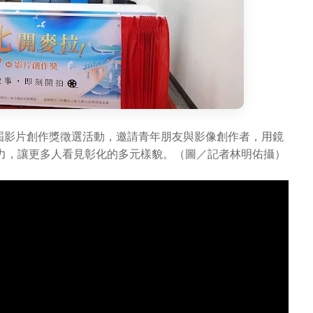
屆影片創作獎徵選活動，邀請青年朋友與影像創作者，用鏡
力，讓更多人看見彰化的多元樣貌。（圖／記者林明佑攝）