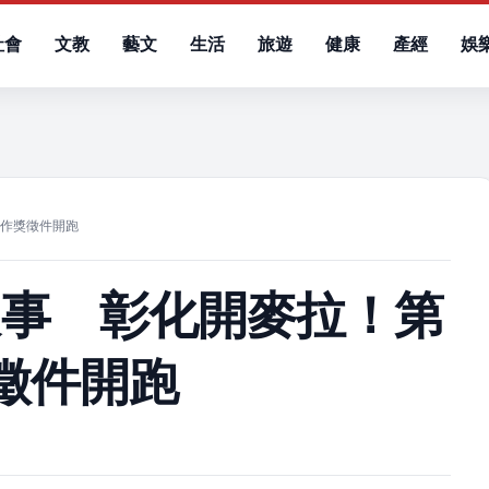
社會
文教
藝文
生活
旅遊
健康
產經
娛
）
創作獎徵件開跑
故事 彰化開麥拉！第
徵件開跑