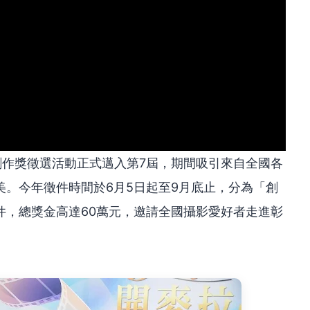
創作獎徵選活動正式邁入第7屆，期間吸引來自全國各
。今年徵件時間於6月5日起至9月底止，分為「創
件，總獎金高達60萬元，邀請全國攝影愛好者走進彰