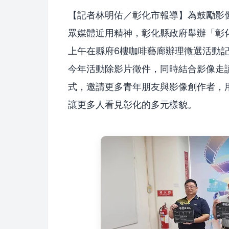
【記者林明佑／彰化市報導】為鼓勵影
眾媒體近用精神，彰化縣政府舉辦「彰化
上午在縣府6樓咖啡藝廊辦理徵選活動
今年活動除影片徵件，同時結合影像走
式，邀請更多青年朋友與影像創作者，
讓更多人看見彰化的多元樣貌。