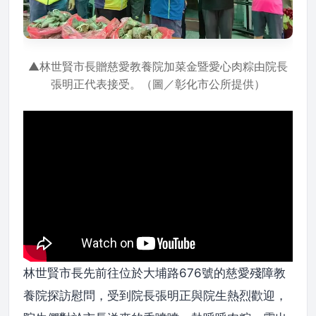
▲林世賢市長贈慈愛教養院加菜金暨愛心肉粽由院長
張明正代表接受。（圖／彰化市公所提供）
林世賢市長先前往位於大埔路676號的慈愛殘障教
養院探訪慰問，受到院長張明正與院生熱烈歡迎，