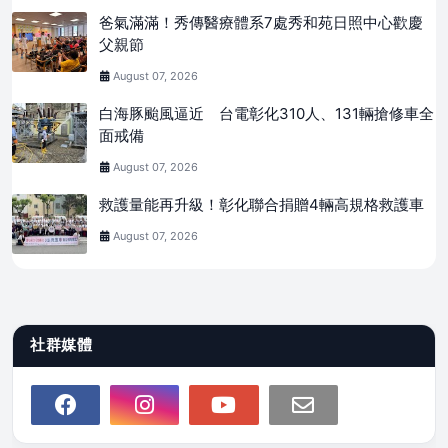
爸氣滿滿！秀傳醫療體系7處秀和苑日照中心歡慶
父親節
August 07, 2026
白海豚颱風逼近 台電彰化310人、131輛搶修車全
面戒備
August 07, 2026
救護量能再升級！彰化聯合捐贈4輛高規格救護車
August 07, 2026
社群媒體