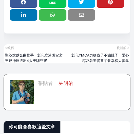
較舊
較新的
聖筊欽點金曲推手 彰化鹿港護安宮
彰化YMCA力挺孩子不餓肚子 愛心
王爺神速選出4大王牌評審
粽及暑期營養午餐幸福大募集
張貼者：
林明佑
你可能會喜歡這些文章