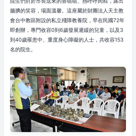
院生們對於市長送來的香噴噴、熱呼呼肉粽，露出
腼腆的笑容，場面溫馨。這座屬於財團法人天主教
會台中教區附設的私立殘障教養院，早在民國72年
即創辦，專門收容0到6歲發展遲緩的兒童，以及3
到40歲罹患中、重度身心障礙的人士，共收容153
名的院生。