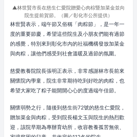
▲林世賢市長在慈生仁愛院贈愛心肉棕暨加菜金並向
院生提前賀節。（圖／彰化市公所提供）
林世賢表示，端午節又俗稱「肉粽節」，是一年一
度的重要節慶，希望這些院生及小朋友們能有過節
的感覺，特別來到彰化市內的社福機構發放加菜金
與肉粽，讓他們感受到社會溫暖及過節的氛圍。
慈愛教養院院長張明正表示，非常感謝林市長前來
關懷院內學童，院生非常期待吃到好吃的肉粽，也
希望大家吃了粽子能開開心心的度過端午佳節。
關懷弱勢之行，隨後到慈生街72號的慈生仁愛院，
贈加菜金與肉粽，受到院長楊文玉與院生的熱烈歡
迎，該院早期為專辦育幼所，收容教養孤苦無依、