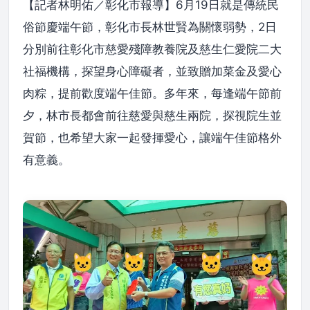
【記者林明佑／彰化市報導】6月19日就是傳統民
俗節慶端午節，彰化市長林世賢為關懷弱勢，2日
分別前往彰化市慈愛殘障教養院及慈生仁愛院二大
社福機構，探望身心障礙者，並致贈加菜金及愛心
肉粽，提前歡度端午佳節。多年來，每逢端午節前
夕，林市長都會前往慈愛與慈生兩院，探視院生並
賀節，也希望大家一起發揮愛心，讓端午佳節格外
有意義。