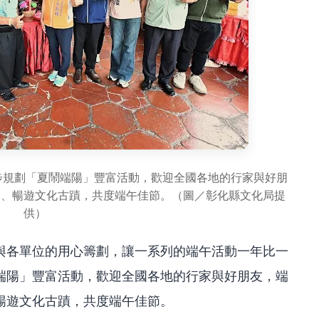
步規劃「夏鬧端陽」豐富活動，歡迎全國各地的行家與好朋
食、暢遊文化古蹟，共度端午佳節。（圖／彰化縣文化局提
供）
與各單位的用心籌劃，讓一系列的端午活動一年比一
端陽」豐富活動，歡迎全國各地的行家與好朋友，端
暢遊文化古蹟，共度端午佳節。