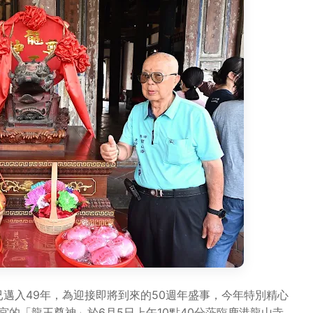
邁入49年，為迎接即將到來的50週年盛事，今年特別精心
的「龍王尊神」於6月5日上午10點40分蒞臨鹿港龍山寺