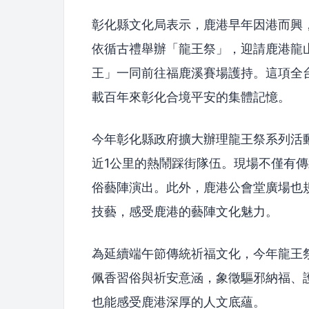
彰化縣文化局表示，鹿港早年因港而興
依循古禮舉辦「龍王祭」，迎請鹿港龍
王」一同前往福鹿溪賽場護持。這項全
載百年來彰化合境平安的集體記憶。
今年彰化縣政府擴大辦理龍王祭系列活
近1公里的熱鬧踩街隊伍。現場不僅有
俗藝陣演出。此外，鹿港公會堂廣場也
技藝，感受鹿港的藝陣文化魅力。
為延續端午節傳統祈福文化，今年龍王
佩香習俗與祈安意涵，象徵驅邪納福、
也能感受鹿港深厚的人文底蘊。