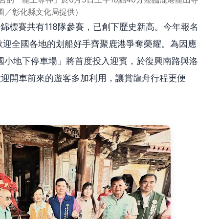
圖／彰化縣文化局提供）
舟錦標賽共有118隊參賽，已創下歷史新高。今年報名
，歡迎全國各地的划船好手齊聚鹿港爭奪榮耀。為因應
國小地下停車場」將首度投入迎賓，於復興南路與洛
歡迎開車前來的遊客多加利用，讓賞龍舟行程更便