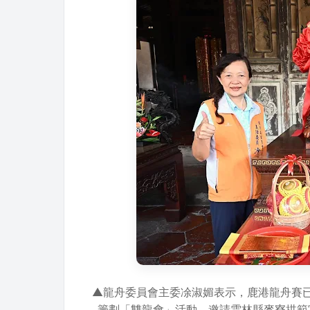
▲龍舟委員會主委凃淑媚表示，鹿港龍舟賽已
籌劃「雙龍會」活動，邀請雲林縣麥寮拱範宮