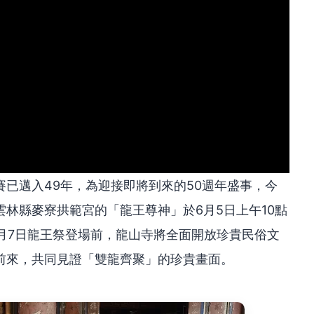
已邁入49年，為迎接即將到來的50週年盛事，今
林縣麥寮拱範宮的「龍王尊神」於6月5日上午10點
6月7日龍王祭登場前，龍山寺將全面開放珍貴民俗文
前來，共同見證「雙龍齊聚」的珍貴畫面。