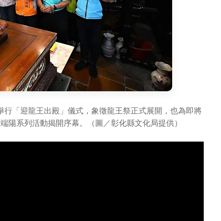
舉行「迎龍王出殿」儀式，象徵龍王祭正式展開，也為即將
慶端陽系列活動揭開序幕。（圖／彰化縣文化局提供）