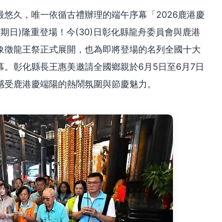
悠久，唯一依循古禮辦理的端午序幕「2026鹿港慶
期日)隆重登場！今(30)日彰化縣龍舟委員會與鹿港
象徵龍王祭正式展開，也為即將登場的名列全國十大
。彰化縣長王惠美邀請全國鄉親於6月5日至6月7日
感受鹿港慶端陽的熱鬧氛圍與節慶魅力。