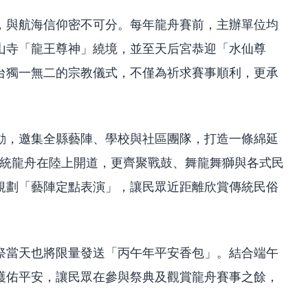
，與航海信仰密不可分。每年龍舟賽前，主辦單位均
山寺「龍王尊神」繞境，並至天后宮恭迎「水仙尊
台獨一無二的宗教儀式，不僅為祈求賽事順利，更承
動，邀集全縣藝陣、學校與社區團隊，打造一條綿延
傳統龍舟在陸上開道，更齊聚戰鼓、舞龍舞獅與各式民
規劃「藝陣定點表演」，讓民眾近距離欣賞傳統民俗
祭當天也將限量發送「丙午年平安香包」。結合端午
護佑平安，讓民眾在參與祭典及觀賞龍舟賽事之餘，