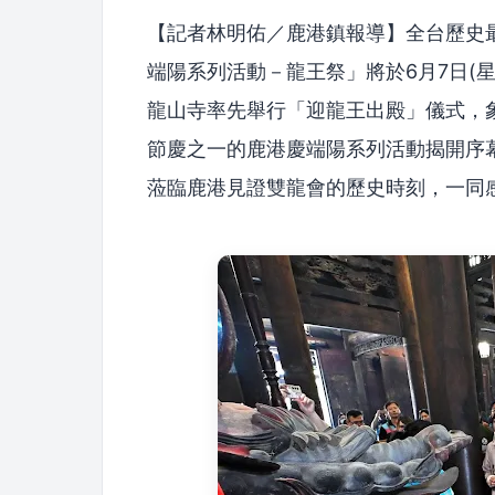
【記者林明佑／鹿港鎮報導】全台歷史最
端陽系列活動－龍王祭」將於6月7日(星
龍山寺率先舉行「迎龍王出殿」儀式，
節慶之一的鹿港慶端陽系列活動揭開序幕
蒞臨鹿港見證雙龍會的歷史時刻，一同