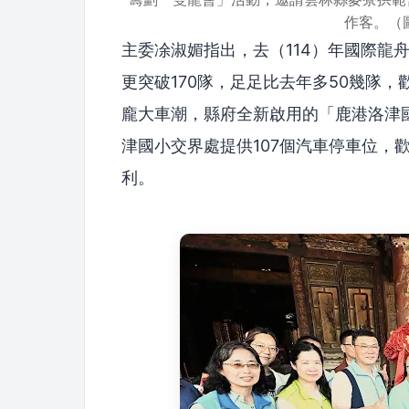
作客。（
主委凃淑媚指出，去（114）年國際龍
更突破170隊，足足比去年多50幾隊
龐大車潮，縣府全新啟用的「鹿港洛津
津國小交界處提供107個汽車停車位，
利。