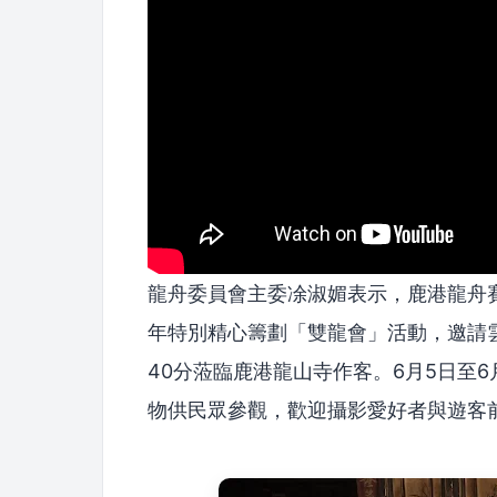
龍舟委員會主委凃淑媚表示，鹿港龍舟賽
年特別精心籌劃「雙龍會」活動，邀請雲
40分蒞臨鹿港龍山寺作客。6月5日至
物供民眾參觀，歡迎攝影愛好者與遊客