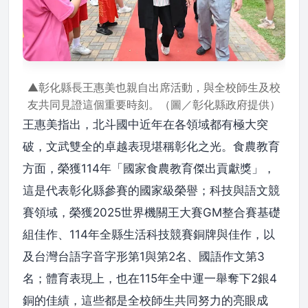
▲彰化縣長王惠美也親自出席活動，與全校師生及校
友共同見證這個重要時刻。（圖／彰化縣政府提供）
王惠美指出，北斗國中近年在各領域都有極大突
破，文武雙全的卓越表現堪稱彰化之光。食農教育
方面，榮獲114年「國家食農教育傑出貢獻獎」，
這是代表彰化縣參賽的國家級榮譽；科技與語文競
賽領域，榮獲2025世界機關王大賽GM整合賽基礎
組佳作、114年全縣生活科技競賽銅牌與佳作，以
及台灣台語字音字形第1與第2名、國語作文第3
名；體育表現上，也在115年全中運一舉奪下2銀4
銅的佳績，這些都是全校師生共同努力的亮眼成