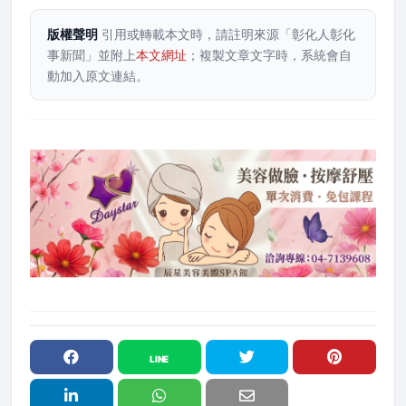
版權聲明
引用或轉載本文時，請註明來源「彰化人彰化
事新聞」並附上
本文網址
；複製文章文字時，系統會自
動加入原文連結。