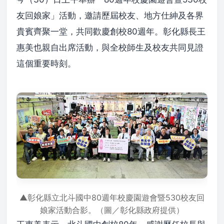
友回娘家」活動，邀請歷屆校友、地方仕紳及各界
貴賓齊聚一堂，共同歡慶創校80週年。彰化縣長王
惠美也親自出席活動，與全校師生及校友共同見證
這個重要時刻。
▲彰化縣立北斗國中80週年校慶園遊會暨530校友回
娘家活動合影。（圖／彰化縣政府提供）