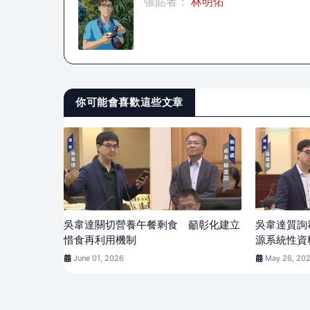
張貼者：
林明佑
你可能會喜歡這些文章
吳韋達關切營養午餐剩食 籲彰化建立
吳韋達質詢
惜食再利用機制
源系統性資
June 01, 2026
May 26, 20