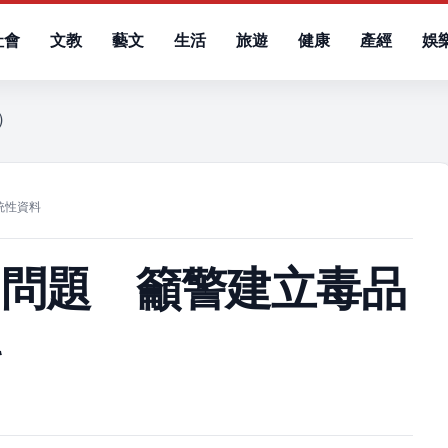
社會
文教
藝文
生活
旅遊
健康
產經
娛
五）
統性資料
駕問題 籲警建立毒品
料