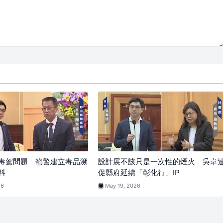
毒駕問題 籲警建立毒品溯
設計展不該只是一次性的煙火 吳韋
料
促縣府延續「彰化行」IP
26
May 19, 2026