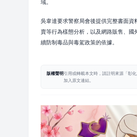
域。
吳韋達要求警察局會後提供完整書面資
賣等行為樣態分析，以及網路販售、國
續防制毒品與毒駕政策的依據。
版權聲明
引用或轉載本文時，請註明來源「彰化
加入原文連結。