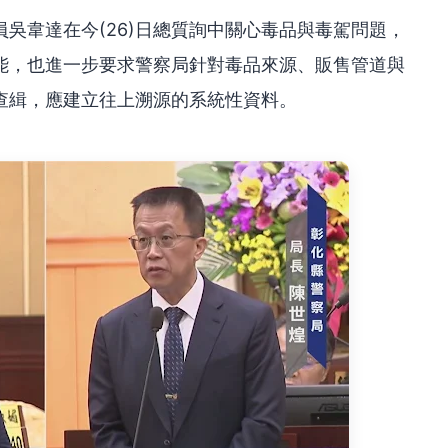
吳韋達在今(26)日總質詢中關心毒品與毒駕問題，
能，也進一步要求警察局針對毒品來源、販售管道與
查緝，應建立往上溯源的系統性資料。