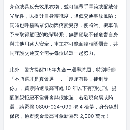
亮色或具反光效果衣物，並可攜帶手電筒或配戴發
光配件，以提升自身辨識度，降低交通事故風險；
同時也呼籲民眾切勿因疼愛兒孫，便將汽、機車借
予未取得駕照的晚輩騎乘，無照駕駛不僅危害自身
與其他用路人安全，車主亦可能面臨相關罰責，共
同守護交通安全需要每位民眾一起努力。
此外，警方提醒115年九合一選舉將屆，特別呼籲
「不賄選才是真會選」，「厚賄有期，徒刑等
你」，買票賄選最高可處 10 年以下有期徒刑。提
醒鄉親拒絕不當餐會與假旅遊，若發現貪腐或賄
選，請緊撥 0800-024-099 按 4 檢舉，身分絕對
保密，檢舉獎金最高可拿新臺幣 2,000 萬元！