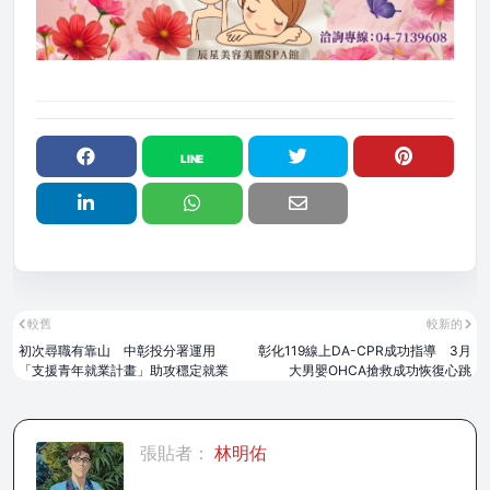
較舊
較新的
初次尋職有靠山 中彰投分署運用
彰化119線上DA-CPR成功指導 3月
「支援青年就業計畫」助攻穩定就業
大男嬰OHCA搶救成功恢復心跳
張貼者：
林明佑