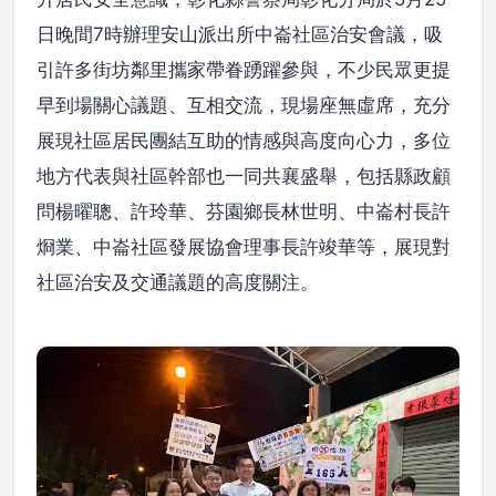
日晚間7時辦理安山派出所中崙社區治安會議，吸
引許多街坊鄰里攜家帶眷踴躍參與，不少民眾更提
早到場關心議題、互相交流，現場座無虛席，充分
展現社區居民團結互助的情感與高度向心力，多位
地方代表與社區幹部也一同共襄盛舉，包括縣政顧
問楊曜聰、許玲華、芬園鄉長林世明、中崙村長許
烱業、中崙社區發展協會理事長許竣華等，展現對
社區治安及交通議題的高度關注。