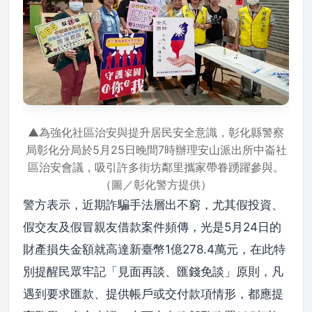
▲為強化社區治安與提升居民安全意識，彰化縣警察
局彰化分局於5月25日晚間7時辦理安山派出所中崙社
區治安會議，吸引許多街坊鄰里攜家帶眷踴躍參與。
（圖／彰化警方提供）
警方表示，近期詐騙手法層出不窮，尤其假投資、
假交友及假冒親友借款案件頻傳，光是5月24日的
財產損失金額就高達新臺幣1億278.4萬元，在此特
別提醒民眾牢記「見面再談、匯錢免談」原則，凡
遇到要求匯款、提供帳戶或交付款項情形，都應提