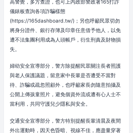
高警覺，多方查證，也可上內政部警政署165打詐
儀錶板查詢各項詐騙樣態
(https://165dashboard.tw/)；另也呼籲民眾切勿
將身分證件、銀行存簿及印章任意借予他人，以免
遭不法集團利用成為人頭帳戶，衍生刑責及財物損
失。
婦幼安全宣導部分，警方除提醒民眾關注長者照護
與老人保護議題，留意家中長輩是否遭受不當對
待、詐騙或疏忽照顧外，也呼籲家長勿隨意拍攝及
公開上傳孩童照片，避免個資外流或遭有心人士不
當利用，共同守護兒少隱私與安全。
交通安全宣導部分，警方特別提醒長輩清晨及夜間
外出運動時，因天色昏暗、視線不佳，應盡量穿著