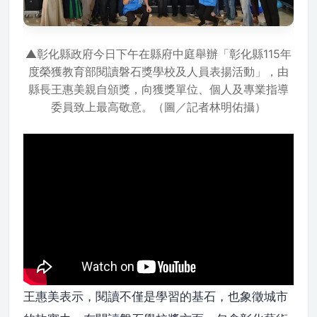
▲彰化縣政府今日下午在縣府中庭舉辦「彰化縣115年
度榮獲教育部閱讀磐石獎學校及人員表揚活動」，由
縣長王惠美親自頒獎，向獲獎單位、個人及專業指導
委員致上最高敬意。（圖／記者林明佑攝）
王惠美表示，閱讀不僅是學習的基石，也象徵城市