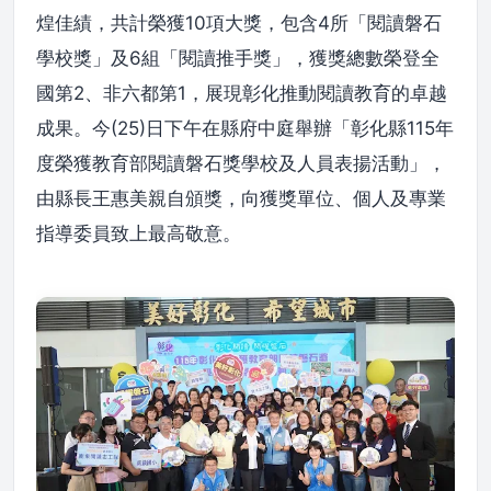
煌佳績，共計榮獲10項大獎，包含4所「閱讀磐石
學校獎」及6組「閱讀推手獎」，獲獎總數榮登全
國第2、非六都第1，展現彰化推動閱讀教育的卓越
成果。今(25)日下午在縣府中庭舉辦「彰化縣115年
度榮獲教育部閱讀磐石獎學校及人員表揚活動」，
由縣長王惠美親自頒獎，向獲獎單位、個人及專業
指導委員致上最高敬意。