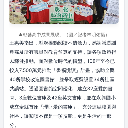
▲彰藝高中成果展現。（圖／記者林明佑攝）
王惠美指出，縣府推動閱讀不遺餘力，感謝議長謝
典霖及所有議員對教育預算的支持，讓各項政策得
以穩健推動。面對數位時代的轉型，108年至今已
投入7,500萬元推動「書福悅讀」計畫，協助全縣
40所學校改造圖書館，並爭取經費設置34所社區
共讀站。透過圖書館空間優化，建立32座愛的書
庫、3座數位書庫及42座英文書庫，並在永興國小
成立全縣首座「理財愛的書庫」。充分連結校園與
社區，讓閱讀不僅是一項技能，更是生活的一部
分。