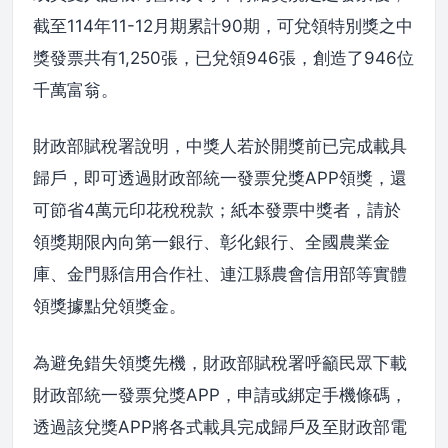
截至114年11-12月期累計90期，可兌領特別獎之中
獎發票共有1,250張，已兌領946張，創造了946位
千萬富翁。
財政部賦稅署說明，中獎人若於開獎前已完成載具
歸戶，即可透過財政部統一發票兌獎APP領獎，還
可節省4萬元印花稅稅款；紙本發票中獎者，請於
領獎期限內向第一銀行、彰化銀行、全國農業金
庫、金門縣信用合作社、連江縣農會信用部等實體
領獎據點兌領獎金。
為避免錯失領獎先機，財政部賦稅署呼籲民眾下載
財政部統一發票兌獎APP，申請或綁定手機條碼，
透過該兌獎APP將各式載具完成歸戶及至財政部電