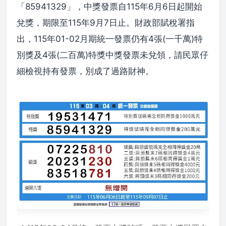
「85941329」，中獎發票自115年6月6日起開始
兌獎，期限至115年9月7日止。財政部賦稅署指
出，115年01-02月期統一發票仍有4張(一千萬)特
別獎及4張(二百萬)特獎中獎發票未兌領，請民眾仔
細檢視持有發票，別成了過路財神。