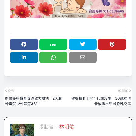
較舊
較新的
彰警路檢攔查毒酒駕大執法 2天取
健檢抽血正常不代表沒事 30歲女超
締毒駕12件酒駕36件
音波揪出甲狀腺乳突癌
張貼者：
林明佑