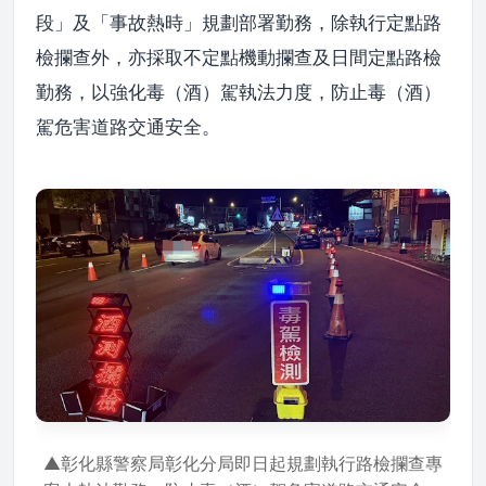
段」及「事故熱時」規劃部署勤務，除執行定點路
檢攔查外，亦採取不定點機動攔查及日間定點路檢
勤務，以強化毒（酒）駕執法力度，防止毒（酒）
駕危害道路交通安全。
▲彰化縣警察局彰化分局即日起規劃執行路檢攔查專