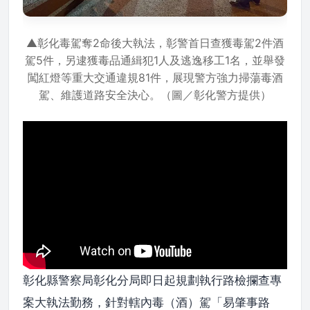
▲彰化毒駕奪2命後大執法，彰警首日查獲毒駕2件酒
駕5件，另逮獲毒品通緝犯1人及逃逸移工1名，並舉發
闖紅燈等重大交通違規81件，展現警方強力掃蕩毒酒
駕、維護道路安全決心。（圖／彰化警方提供）
彰化縣警察局彰化分局即日起規劃執行路檢攔查專
案大執法勤務，針對轄內毒（酒）駕「易肇事路