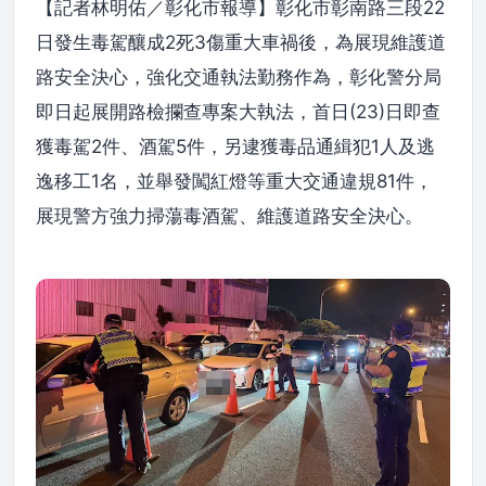
【記者林明佑／彰化市報導】彰化市彰南路三段22
日發生毒駕釀成2死3傷重大車禍後，為展現維護道
路安全決心，強化交通執法勤務作為，彰化警分局
即日起展開路檢攔查專案大執法，首日(23)日即查
獲毒駕2件、酒駕5件，另逮獲毒品通緝犯1人及逃
逸移工1名，並舉發闖紅燈等重大交通違規81件，
展現警方強力掃蕩毒酒駕、維護道路安全決心。