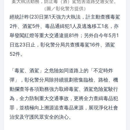
案大執法勤務，防止毒（酒）駕危害道路交通安全。
（圖／彰化警方提供）
經統計昨(23)日第1天強力大執法，計主動查獲毒駕
2件、酒駕5件、毒品通緝犯1人及逃逸移工1名，亦
舉發闖紅燈等重大交通違規81件；另外自今年5月1
日迄23日止，彰化警分局共查獲毒駕16件、酒駕
52件。
「毒駕、酒駕」之危險如同道路上的「不定時炸
彈」，彰化警分局除持續規劃密集臨檢、路檢、機
動攔查等各項勤務強力取締毒駕、酒駕危險駕駛行
為，全力防制重大交通事故，更將全力查緝毒品犯
罪，並積極向上溯源追查毒品來源，展現淨化社會
治安及守護民眾安全的決心。