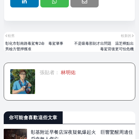
較舊
較新的
彰化市彰南路毒駕奪2命 毒駕肇事
不是吸毒那刻才出問題 温芝樺點出
男檢方聲押獲准
毒駕背後更可怕危機
張貼者：
林明佑
你可能會喜歡這些文章
彰基附近早餐店深夜疑氣爆起火 巨響驚醒周邊住
戶幸無人傷亡