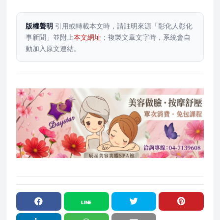
版權聲明
引用或轉載本文時，請註明來源「彰化人彰化
事新聞」並附上
本文網址
；複製文章文字時，系統會自
動加入原文連結。