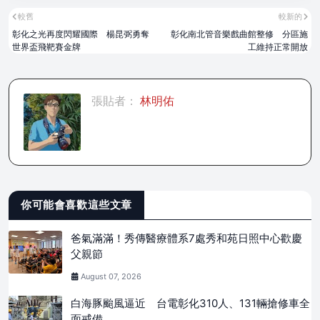
較舊
較新的
彰化之光再度閃耀國際 楊昆弼勇奪
彰化南北管音樂戲曲館整修 分區施
世界盃飛靶賽金牌
工維持正常開放
張貼者：
林明佑
你可能會喜歡這些文章
爸氣滿滿！秀傳醫療體系7處秀和苑日照中心歡慶
父親節
August 07, 2026
白海豚颱風逼近 台電彰化310人、131輛搶修車全
面戒備