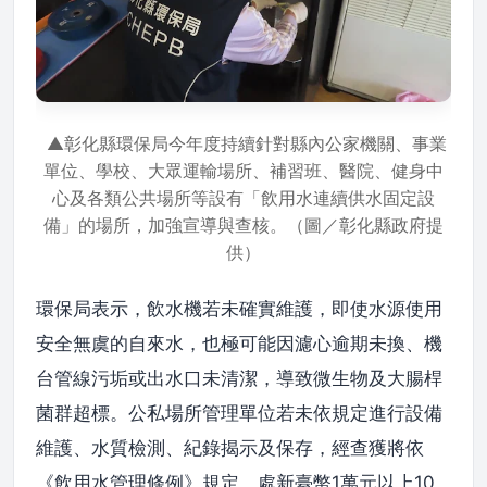
▲彰化縣環保局今年度持續針對縣內公家機關、事業
單位、學校、大眾運輸場所、補習班、醫院、健身中
心及各類公共場所等設有「飲用水連續供水固定設
備」的場所，加強宣導與查核。（圖／彰化縣政府提
供）
環保局表示，飲水機若未確實維護，即使水源使用
安全無虞的自來水，也極可能因濾心逾期未換、機
台管線污垢或出水口未清潔，導致微生物及大腸桿
菌群超標。公私場所管理單位若未依規定進行設備
維護、水質檢測、紀錄揭示及保存，經查獲將依
《飲用水管理條例》規定，處新臺幣1萬元以上10