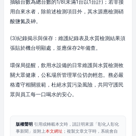
抽驗台數為總台數的1/8(未滿1台以1台計)；若非接
用自來水者，除前述檢測項目外，其水源應檢測硝
酸鹽氮及砷。
(3)紀錄揭示與保存：維護紀錄表及水質檢測結果須
張貼於機台明顯處，並應保存2年備查。
環保局提醒，飲用水設備的日常維護與水質檢測攸
關大眾健康，公私場所管理單位切勿輕忽。務必嚴
格遵守相關規範，杜絕水質污染風險，共同守護民
眾與員工每一口喝水的安心。
版權聲明
引用或轉載本文時，請註明來源「彰化人彰化
事新聞」並附上
本文網址
；複製文章文字時，系統會自