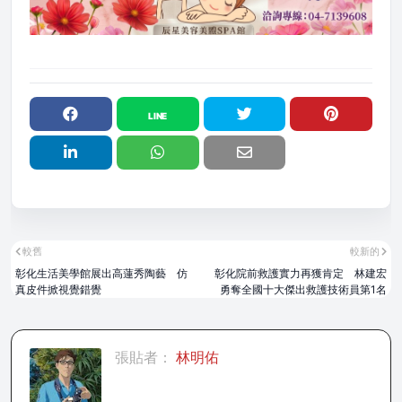
較舊
較新的
彰化生活美學館展出高蓮秀陶藝 仿
彰化院前救護實力再獲肯定 林建宏
真皮件掀視覺錯覺
勇奪全國十大傑出救護技術員第1名
張貼者：
林明佑