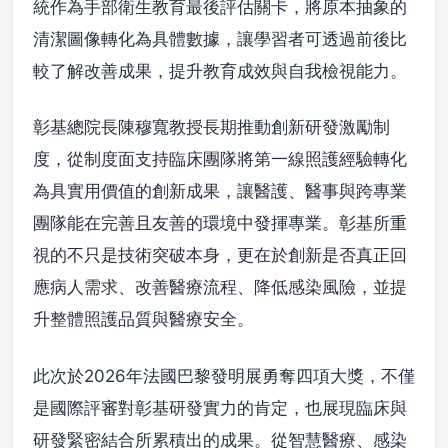
統作為手部衛生教育最後評估關卡，將原本抽象的
清潔圖像轉化為具體數據，讓學習者可透過前後比
較了解改善成果，提升教育成效與自我檢視能力。
彰基總院長陳穆寬教授長期推動創新研發激勵制
度，從制度面支持臨床團隊將第一線照護經驗轉化
為具實用價值的創新成果，讓醫護、醫事與跨專業
團隊能在完善且友善的環境中發揮專業。彰基所重
視的不只是技術突破本身，更在於創新是否真正回
應病人需求、改善醫療流程、降低感染風險，並提
升整體照護品質與醫療安全。
此次於2026年法國巴黎發明展勇奪四項大獎，不僅
是國際評審對彰基研發實力的肯定，也展現臨床與
研發緊密結合所累積出的成果。從智慧醫療、感染