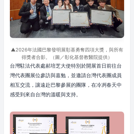
▲2026年法國巴黎發明展彰基勇奪四項大獎，與所有
得獎者合影。（圖／彰化基督教醫院提供）
台灣駐法代表處郝培芝大使特別於開展首日前往台
灣代表團展位參訪與嘉勉，並邀請台灣代表團成員
相互交流，讓遠赴巴黎參展的團隊，在冷冽春天中
感受到來自台灣的溫暖與支持。