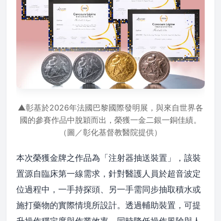
▲彰基於2026年法國巴黎國際發明展，與來自世界各
國的參賽作品中脫穎而出，榮獲一金二銀一銅佳績。
（圖／彰化基督教醫院提供）
本次榮獲金牌之作品為「注射器抽送裝置」，該裝
置源自臨床第一線需求，針對醫護人員於超音波定
位過程中，一手持探頭、另一手需同步抽取積水或
施打藥物的實際情境所設計。透過輔助裝置，可提