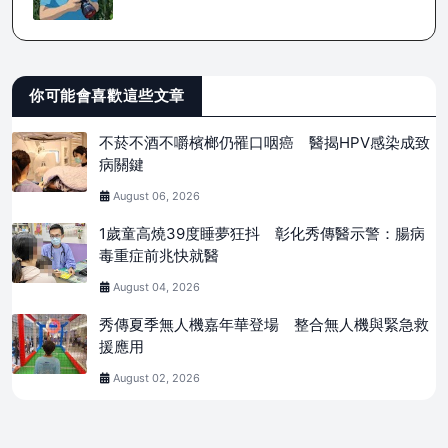
你可能會喜歡這些文章
不菸不酒不嚼檳榔仍罹口咽癌 醫揭HPV感染成致
病關鍵
August 06, 2026
1歲童高燒39度睡夢狂抖 彰化秀傳醫示警：腸病
毒重症前兆快就醫
August 04, 2026
秀傳夏季無人機嘉年華登場 整合無人機與緊急救
援應用
August 02, 2026