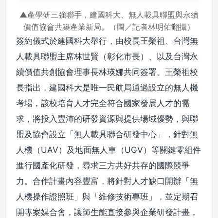
▲產學研三強聯手，建國科大、無人載具聯盟與永續
價值協會共築產業新局。（圖／記者林明佑翻攝）
簽約儀式於建國科大舉行，由校長王榮祖、台灣無
人載具聯盟主席林世賢（彰化市長）、以及台灣永
續價值共創協會理事長林瑛娜共同簽署。王榮祖校
長指出，建國科大是唯一民航局通過設立的無人機
考場，該校培育人才完全符合國家發展人才的需
求，將投入豐沛的研發資源與提供場域優勢，與聯
盟及協會設立「無人載具聯合研發中心」，針對無
人機（UAV）及地面無人車（UGV）等關鍵零組件
進行國產化研發，尋求三方共好共存的國際競爭
力。合作計畫內容豐富，將針對人才缺口開辦「無
人機操作證照班」與「維修技術專班」，並定期召
開專案媒合會，讓師生能直接參與企業研發計畫，