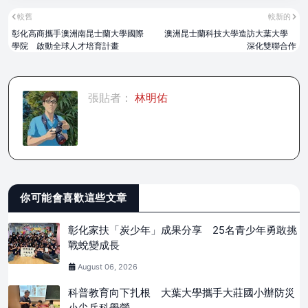
較舊
較新的
彰化高商攜手澳洲南昆士蘭大學國際
澳洲昆士蘭科技大學造訪大葉大學
學院 啟動全球人才培育計畫
深化雙聯合作
張貼者：
林明佑
你可能會喜歡這些文章
彰化家扶「炭少年」成果分享 25名青少年勇敢挑
戰蛻變成長
August 06, 2026
科普教育向下扎根 大葉大學攜手大莊國小辦防災
小尖兵科學營