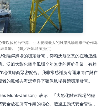
心並以位於台中港、亞太規模最大的離岸風場運維中心作為
運維量能。（圖／沃旭能源提供）
彰化離岸風場的穩定發電，仰賴沃旭堅實的在地運維
盾。沃旭大彰化離岸風場全年無休的運維作業，有賴
家在地供應商緊密配合。我非常感謝所有運維同仁與在
複雜的氣候與海況條件下確保風場持續穩定發電。」
s Munk-Janson）表示：「大彰化離岸風場的穩
將安全放在所有作業的核心。透過主動式安全管理，