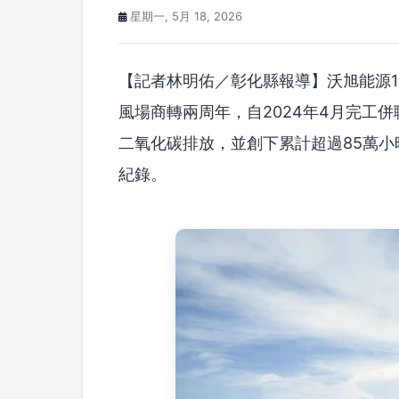
星期一, 5月 18, 2026
【記者林明佑／彰化縣報導】沃旭能源1
風場商轉兩周年，自2024年4月完工併
二氧化碳排放，並創下累計超過85萬小時零失能傷害
紀錄。