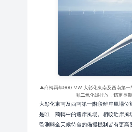
▲商轉兩年900 MW 大彰化東南及西南第一
噸二氧化碳排放，穩定長
大彰化東南及西南第一階段離岸風場位於
是唯一商轉中的遠岸風場。相較近岸風
監測與全天候待命的備援機制皆有更高