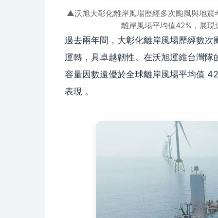
▲沃旭大彰化離岸風場歷經多次颱風與地震
離岸風場平均值42%，展
過去兩年間，大彰化離岸風場歷經數次
運轉，具卓越韌性。在沃旭運維台灣隊
容量因數遠優於全球離岸風場平均值 4
表現 。