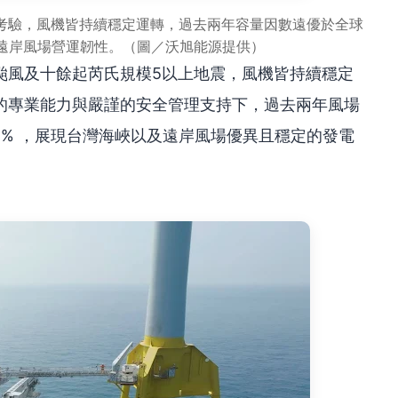
考驗，風機皆持續穩定運轉，過去兩年容量因數遠優於全球
現遠岸風場營運韌性。（圖／沃旭能源提供）
颱風及十餘起芮氏規模5以上地震，風機皆持續穩定
的專業能力與嚴謹的安全管理支持下，過去兩年風場
2% ，展現台灣海峽以及遠岸風場優異且穩定的發電