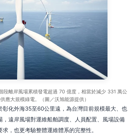
階段離岸風場累積發電超過 70 億度，相當於減少 331 萬公
期供應大規模綠電。（圖／沃旭能源提供）
彰化外海35至60公里遠，為台灣目前規模最大、也
場，遠岸風場對運維船舶調度、人員配置、風場設備
要求，也更考驗整體運維體系的完整性。