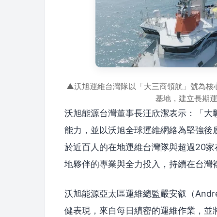
▲沃旭運維台灣隊以「大三商領航」號為核
基地，建立長期
沃旭能源台灣董事長汪欣潔表示：「大
能力，並以沃旭全球運維網絡為堅強後
於近百人的在地運維台灣隊與超過20
地夥伴的專業與全力投入，持續在台灣
沃旭能源亞太區運維總監嚴安叡（Andrea
健表現，來自每日縝密的運維作業，並