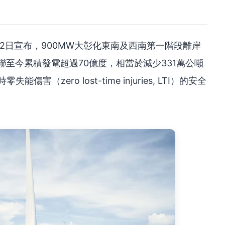
2日宣布，900MW大彰化東南及西南第一階段離岸
聯至今累積發電超過70億度，相當於減少331萬公噸
（zero lost-time injuries, LTI）的安全