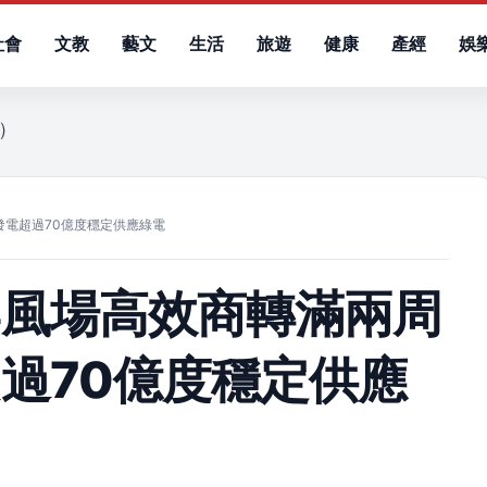
社會
文教
藝文
生活
旅遊
健康
產經
娛
五）
電超過70億度穩定供應綠電
岸風場高效商轉滿兩周
過70億度穩定供應